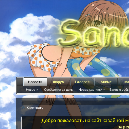
Новости
Форум
Галерея
Аниме
Ма
Новости
Сообщения за день
Новые картинки
Важные собы
Sanctuary
Добро пожаловать на сайт кавайной ма
заре