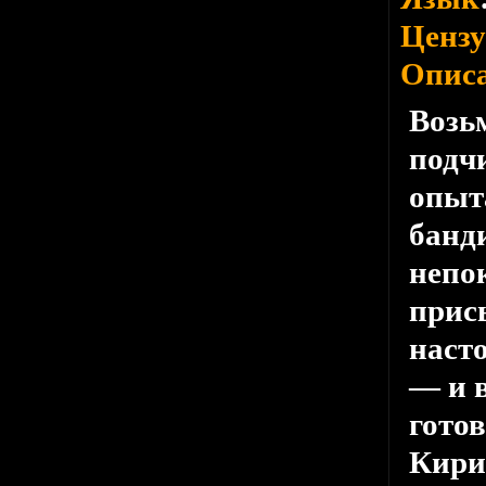
Цензу
Опис
Возь
подчи
опыт
банд
непо
прис
наст
— и 
гото
Кири