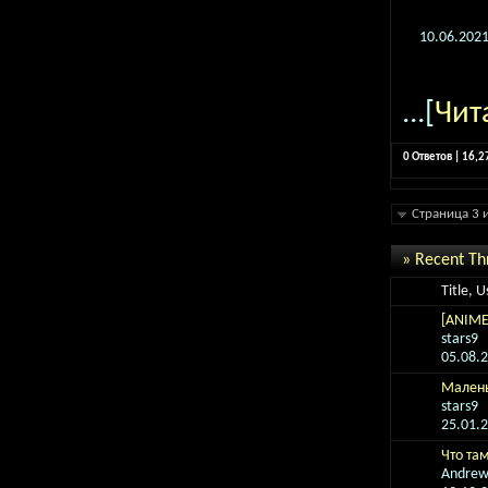
10.06.202
...[
Чит
0 Ответов | 16,
Страница 3 
» Recent Th
Title, 
[ANIME]
stars9
05.08.
Малень
stars9
25.01.
Что там
Andre