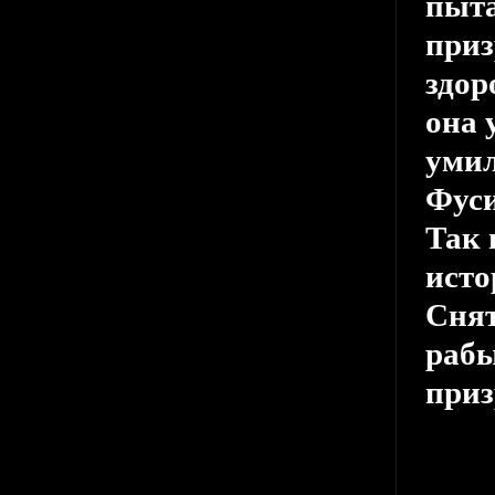
пыта
приз
здор
она 
умил
Фуси
Так 
исто
Снят
рабы
при