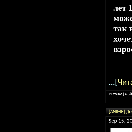
лет 
може
так 
хоче
взро
...[
Чит
2 Ответов | 45,
[ANIME] До
Sep 15, 2