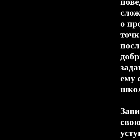
пове
слож
о пр
точк
посл
добр
зада
ему 
шко
Зави
свою
усту