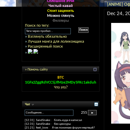
Сплошное эччи
[ANIME] О
Чистый кавай
Стоит заценить
Dec 24, 2
Можно глянуть
Филлеры
Поиск по тегу:
»
Взглянуть обязательно
»
Лучшая манга для лоликонщика
»
Расширенный поиск
»
» Помочь сайту
BTC
1GFx2ZggRdVCC5jJfMze2MDy5FKc1akduh
Что это?
Чат
255
[12:31]
SandSnake
:
блять куда я написал
[12:31]
SandSnake
:
без цензуры
[21:21]
feet_love
:
Я так понимаю форум мертвый?