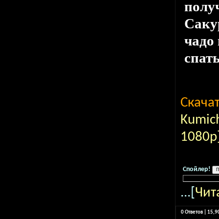
полу
Саку
чадо
спат
Скача
Kumic
1080p]
Спойлер!
...[
Чит
0 Ответов | 15,