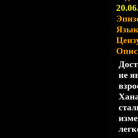
20.06
Эпиз
Язы
Ценз
Опис
Дост
не я
взро
Хана
стал
изме
легк