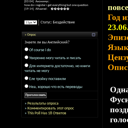
[03:04]
Анонимус
:
повс
how do i register i get everything but one question
[19:14]
Alhazred
:
������
Год 
Статус:
Бездействие
23.06
Эпиз
» Опрос
Знаете ли вы Английский?
Язы
Of course i do
Ценз
Уверенно могу читать и писать
Опис
Для интернета достаточно, но книги
читать не могу
Еле тройку поставили
Неа, хорошо что есть переводы
Одна
Фуси
»
Результаты опроса
позд
»
Комментировать этот опрос
»
This Poll Has 18 Ответов
голо