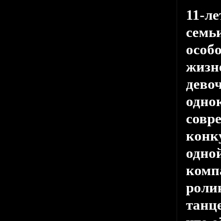
11-л
семь
особ
жизн
дево
одно
совр
конк
одной
комп
роли
танц