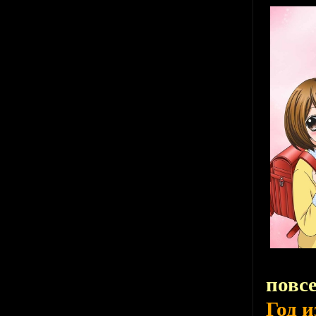
повс
Год 