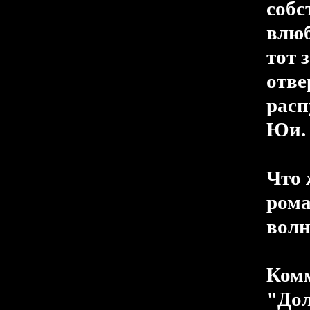
собс
влюб
тот 
отве
расп
Юи.
Что 
рома
волн
Ком
"Дол