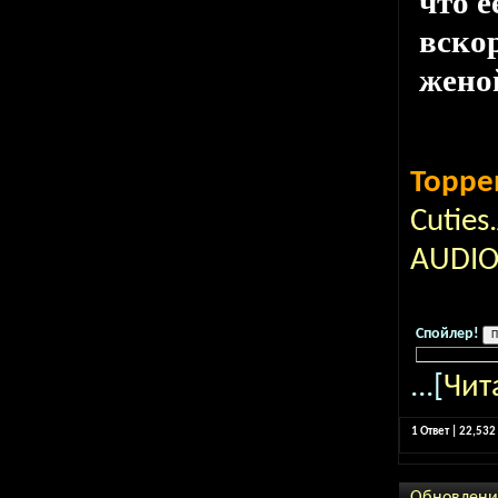
что е
вскор
жено
Торре
Cuties
AUDIO
Спойлер!
...[
Чит
1 Ответ | 22,53