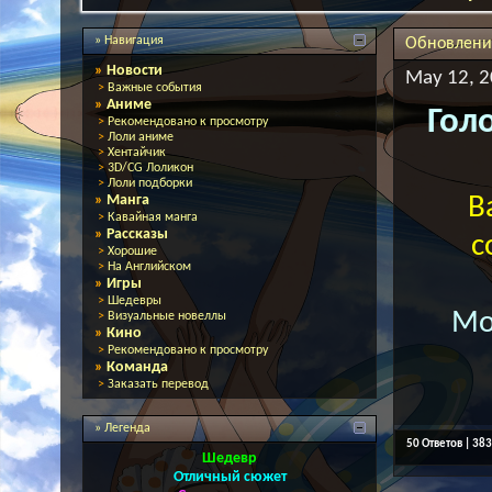
» Навигация
Обновления
»
Новости
May 12, 2
>
Важные события
»
Аниме
Гол
>
Рекомендовано к просмотру
>
Лоли аниме
>
Хентайчик
>
3D/CG Лоликон
>
Лоли подборки
»
Манга
В
>
Кавайная манга
»
Рассказы
с
>
Хорошие
>
На Английском
»
Игры
>
Шедевры
Мо
>
Визуальные новеллы
»
Кино
>
Рекомендовано к просмотру
»
Команда
>
Заказать перевод
» Легенда
50 Ответов | 38
Шедевр
Отличный сюжет