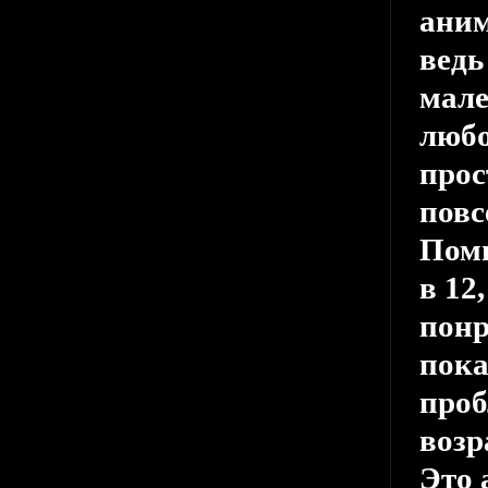
аним
ведь
мале
любо
прос
повс
Помн
в 12
понр
пока
проб
возр
Это 