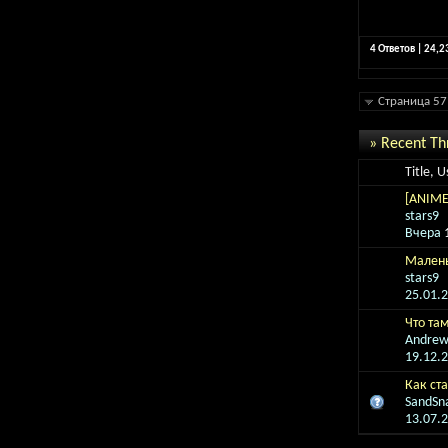
4 Ответов | 24,
Страница 57
» Recent Th
Title, 
[ANIME]
stars9
Вчера
Малень
stars9
25.01.
Что там
Andre
19.12.
Как ст
SandSn
13.07.