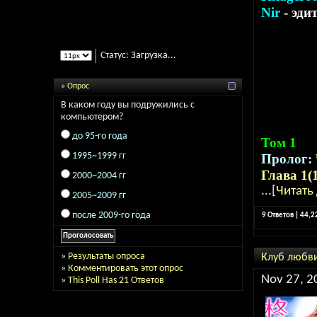
Nir
- эди
Статус:
Загрузка...
» Опрос
В каком году вы подружились с
компьютером?
до 95-го года
Том 1
1995~1999 гг
Пролог:
Глава 1(
2000~2004 гг
...[
Читать
2005~2009 гг
после 2009-го года
9 Ответов | 44,
»
Результаты опроса
Клуб любв
»
Комментировать этот опрос
Nov 27, 2
»
This Poll Has 21 Ответов