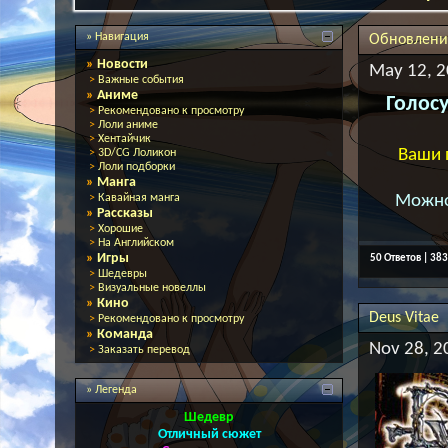
» Навигация
Обновления
»
Новости
May 12, 2
>
Важные события
»
Аниме
Голос
>
Рекомендовано к просмотру
>
Лоли аниме
>
Хентайчик
Ваши 
>
3D/CG Лоликон
>
Лоли подборки
»
Манга
>
Кавайная манга
Можно
»
Рассказы
>
Хорошие
>
На Английском
»
Игры
50 Ответов | 38
>
Шедевры
>
Визуальные новеллы
»
Кино
Deus Vitae
>
Рекомендовано к просмотру
»
Команда
Nov 28, 2
>
Заказать перевод
» Легенда
Шедевр
Отличный сюжет