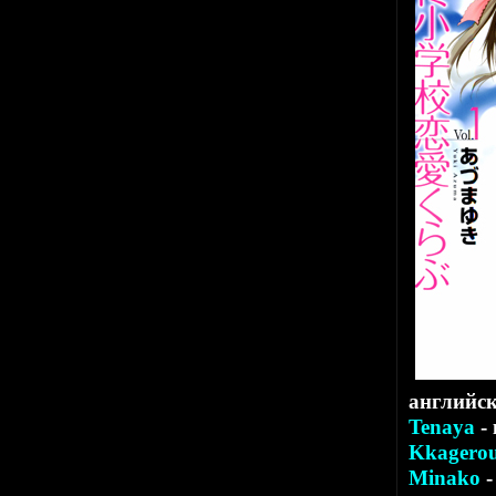
английс
Tenaya
-
Kkagero
Minako
-