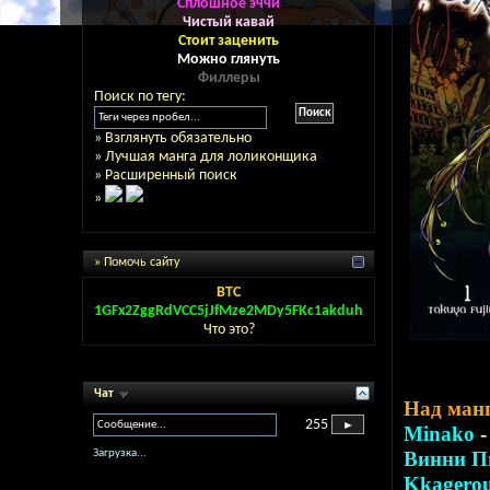
Сплошное эччи
Чистый кавай
Стоит заценить
Можно глянуть
Филлеры
Поиск по тегу:
»
Взглянуть обязательно
»
Лучшая манга для лоликонщика
»
Расширенный поиск
»
» Помочь сайту
BTC
1GFx2ZggRdVCC5jJfMze2MDy5FKc1akduh
Что это?
Чат
Над ман
255
Minako
-
Загрузка...
Винни 
Kkagero