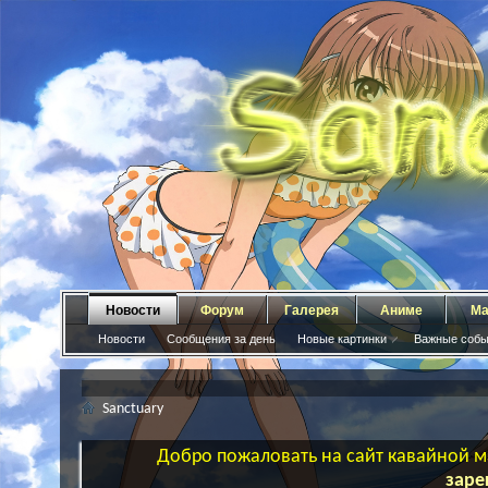
Новости
Форум
Галерея
Аниме
Ма
Новости
Сообщения за день
Новые картинки
Важные собы
Sanctuary
Добро пожаловать на сайт кавайной ма
заре