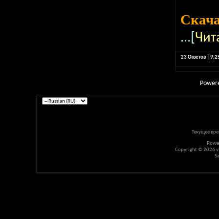
Скач
...[
Чит
23 Ответов | 9,
Power
Текущее вр
Powe
Copyright © 2026 vBu
S