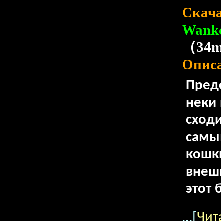
Скача
Wanko
（34
Опис
Предс
неки 
сходи
самы
кошк
внешн
этот 
...[
Чит