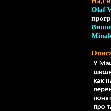
Над и
Olaf 
прог
Винн
Mina
Описа
У Маи
школ
как н
перем
понят
про т