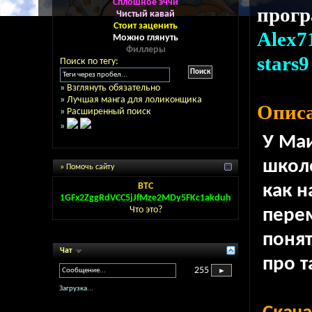
Сплошное эччи
прог
Чистый кавай
Стоит заценить
Alex7
Можно глянуть
Филлеры
stars9
Поиск по тегу:
»
Взглянуть обязательно
»
Лучшая манга для лоликонщика
Описа
»
Расширенный поиск
»
У Маи
школ
» Помочь сайту
BTC
как н
1GFx2ZggRdVCC5jJfMze2MDy5FKc1akduh
Что это?
перем
понят
Чат
про т
255
Загрузка...