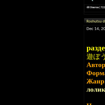
68 Ответов | 72
Roshutsu 
Dec 14, 2
разд
遊ぼう
Авто
Форм
Жанр
лоли