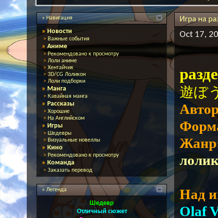
» Навигация
Игра на ра
»
Новости
Oct 17, 2
>
Важные события
»
Аниме
>
Рекомендовано к просмотру
>
Лоли аниме
>
Хентайчик
разд
>
3D/CG Лоликон
>
Лоли подборки
遊ぼう) 
»
Манга
>
Кавайная манга
»
Рассказы
Авто
>
Хорошие
>
На Английском
Форм
»
Игры
>
Шедевры
Жанр
>
Визуальные новеллы
»
Кино
>
Рекомендовано к просмотру
лоли
»
Команда
>
Заказать перевод
Над и
» Легенда
Шедевр
Olaf 
Отличный сюжет