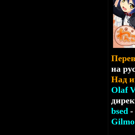
Перев
на ру
Над и
Olaf 
дирек
bsed
-
Gilmo