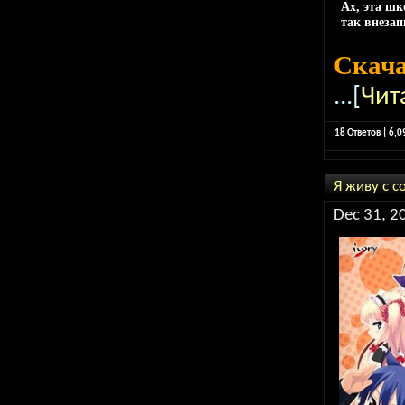
Ах, эта шк
так внеза
Скач
...[
Чит
18 Ответов | 6,
Я живу с с
Dec 31, 2