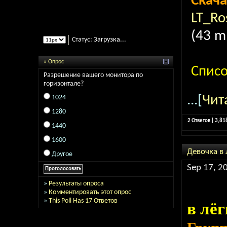
Скача
LT_Ro
(43 m
Статус:
Загрузка...
» Опрос
Спис
Разрешение вашего монитора по
горизонтале?
...[
Чит
1024
1280
2 Ответов | 3,8
1440
1600
Девочка в
Другое
Sep 17, 2
»
Результаты опроса
»
Комментировать этот опрос
»
This Poll Has 17 Ответов
в лёг