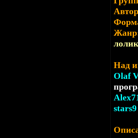
Груп
Авто
Форм
Жанр
лоли
Над и
Olaf 
прог
Alex7
stars9
Опис