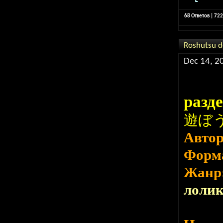
68 Ответов | 72
Roshutsu 
Dec 14, 2
разд
遊ぼう
Авто
Форм
Жанр
лоли