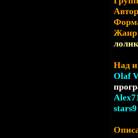
Груп
Авто
Форм
Жанр
лоли
Над и
Olaf 
прог
Alex7
stars9
Опис