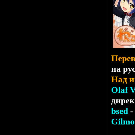
Перев
на ру
Над и
Olaf 
дирек
bsed
-
Gilmo