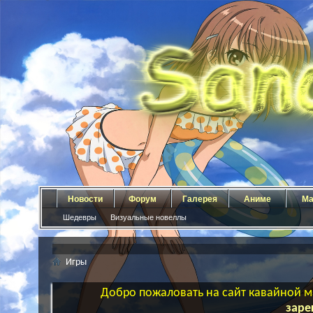
Новости
Форум
Галерея
Аниме
Ма
Шедевры
Визуальные новеллы
Игры
Добро пожаловать на сайт кавайной ма
заре