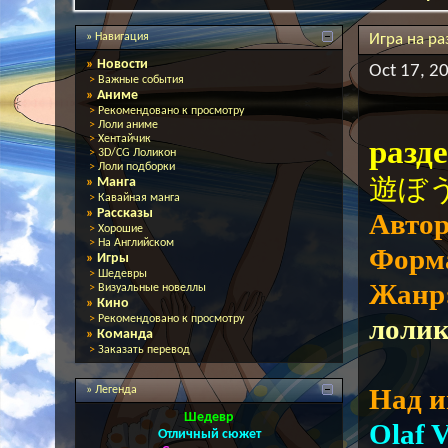
» Навигация
Игра на ра
»
Новости
Oct 17, 2
>
Важные события
»
Аниме
>
Рекомендовано к просмотру
>
Лоли аниме
>
Хентайчик
разд
>
3D/CG Лоликон
>
Лоли подборки
遊ぼう) 
»
Манга
>
Кавайная манга
»
Рассказы
Авто
>
Хорошие
>
На Английском
Форм
»
Игры
>
Шедевры
Жанр
>
Визуальные новеллы
»
Кино
>
Рекомендовано к просмотру
лоли
»
Команда
>
Заказать перевод
Над и
» Легенда
Шедевр
Olaf 
Отличный сюжет