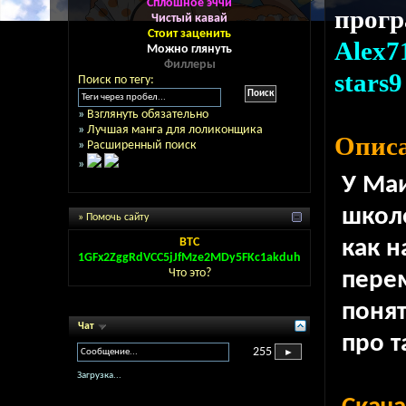
Сплошное эччи
прог
Чистый кавай
Стоит заценить
Alex7
Можно глянуть
Филлеры
stars9
Поиск по тегу:
»
Взглянуть обязательно
»
Лучшая манга для лоликонщика
Описа
»
Расширенный поиск
»
У Маи
школ
» Помочь сайту
BTC
как н
1GFx2ZggRdVCC5jJfMze2MDy5FKc1akduh
Что это?
перем
понят
Чат
про т
255
Загрузка...