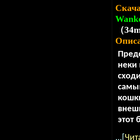
Скача
Wanko
（34
Опис
Предс
неки 
сходи
самы
кошк
внешн
этот 
...[
Чит