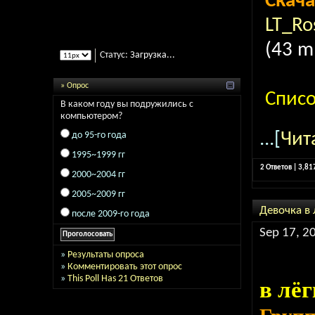
Скача
LT_Ro
(43 m
Статус:
Загрузка...
» Опрос
Спис
В каком году вы подружились с
компьютером?
...[
Чит
до 95-го года
1995~1999 гг
2 Ответов | 3,8
2000~2004 гг
2005~2009 гг
Девочка в
после 2009-го года
Sep 17, 2
»
Результаты опроса
»
Комментировать этот опрос
»
This Poll Has 21 Ответов
в лёг