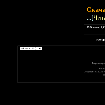
Скач
...[
Чит
23 Ответов | 9,
Power
Текущее вр
Powe
Copyright © 2026 vBu
S