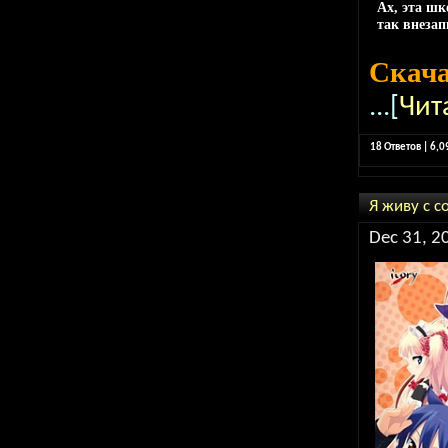
Ах, эта шк
так внеза
Скач
...[
Чит
18 Ответов | 6,
Я живу с с
Dec 31, 2