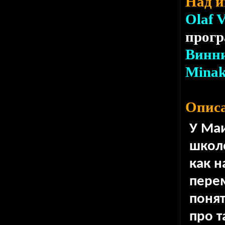
Над и
Olaf 
прог
Винн
Mina
Описа
У Маи
школ
как н
перем
понят
про т