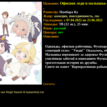
Офисная леди и малышка-пр
Название
:
.
Режиссёр
: Намбара Ку
Жанр
:
комедия
,
повседневность
,
rus
Год издания
:
c 07.04.2022 по 23.06.2022
Эпизоды
: ТВ (12 эп.), 25 мин.
Язык
:
русский
Цензура
:
нет
Описание
:
Однажды, офисная работница, Фусихара
зловещий голос: "Уходи!" Оказалось, 
Малышка переживает за здоровье Фусих
умилённая заботой и вниманием Фусихар
трогательная история их дружбы.
Снято по манге "Корпоративная рабыня
Скачать
:
 wa Youjo Yuurei ni Iyasaretai.rar