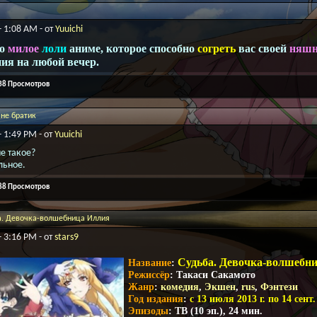
- 1:08 AM - от
Yuuichi
но
милое
лоли
аниме, которое способно
согреть
вас своей
няшн
ия на любой вечер.
438 Просмотров
 не братик
- 1:49 PM - от
Yuuichi
ме такое?
льное.
488 Просмотров
а. Девочка-волшебница Иллия
- 3:16 PM - от
stars9
Судьба. Девочка-волшебница
Название
:
Режиссёр
: Такаси Сакамото
Жанр
:
комедия
,
Экшен
,
rus
,
Фэнтези
Год издания
:
с 13 июля 2013 г. по 14 сент. 
Эпизоды
: ТВ (10 эп.), 24 мин.