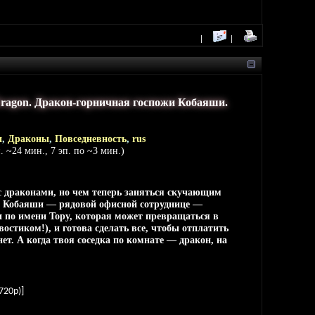
 Dragon. Дракон-горничная госпожи Кобаяши.
и
,
Драконы
,
Повседневность
,
rus
. ~24 мин., 7 эп. по ~3 мин.)
с драконами, но чем теперь заняться скучающим
 Кобаяши — рядовой офисной сотруднице —
и по имени Тору, которая может превращаться в
остиком!), и готова сделать все, чтобы отплатить
нет. А когда твоя соседка по комнате — дракон, на
720p)]