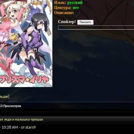
Язык
:
русский
Цензура
:
нет
Описание
:
Спойлер!
льше
]
153 Просмотров
ая леди и малышка-призрак
- 10:28 AM - от
stars9