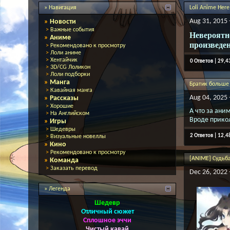
» Навигация
Loli Anime Here
Aug 31, 2015 
»
Новости
>
Важные события
Невероят
»
Аниме
произведен
>
Рекомендовано к просмотру
>
Лоли аниме
>
Хентайчик
0 Ответов | 29,
>
3D/CG Лоликон
>
Лоли подборки
»
Манга
Братик больше
>
Кавайная манга
Aug 04, 2025 
»
Рассказы
>
Хорошие
А что за ани
>
На Английском
Вроде прико
»
Игры
>
Шедевры
2 Ответов | 12,
>
Визуальные новеллы
»
Кино
>
Рекомендовано к просмотру
[ANIME] Судьб
»
Команда
>
Заказать перевод
Dec 26, 2022 
» Легенда
Шедевр
Отличный сюжет
Сплошное эччи
Чистый кавай