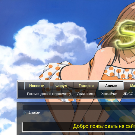
Новости
Форум
Галерея
Аниме
Ма
Рекомендовано к просмотру
Лоли аниме
Хентайчик
3D/CG 
Аниме
Добро пожаловать на сайт