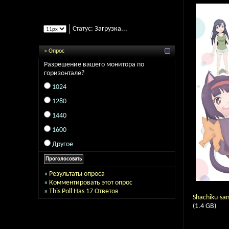
Статус:
Загрузка...
» Опрос
Разрешение вашего монитора по
горизонтале?
1024
1280
1440
1600
Другое
»
Результаты опроса
»
Комментировать этот опрос
»
This Poll Has 17 Ответов
Shachiku-san
(1.4 GB)