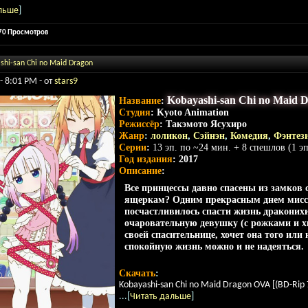
льше
]
170 Просмотров
shi-san Chi no Maid Dragon
- 8:01 PM - от
stars9
Kobayashi-san Chi no Maid
Название
:
Студия
:
Kyoto Animation
Режиссёр
:
Такэмото Ясухиро
Жанр
:
лоликон
,
Сэйнэн
,
Комедия
,
Фэнтез
Серии
:
13 эп. по ~24 мин. + 8 спешлов (1 эп
Год издания
: 2017
Описание
:
Все принцессы давно спасены из замков 
ящеркам? Одним прекрасным днем мисс
посчастливилось спасти жизнь драконих
очаровательную девушку (с рожками и хв
своей спасительнице, хочет она того или 
спокойную жизнь можно и не надеяться.
Скачать
:
Kobayashi-san Chi no Maid Dragon OVA [(BD-Rip 
...[
Читать дальше
]