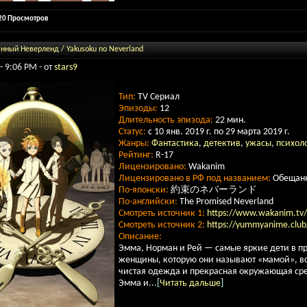
620 Просмотров
нный Неверленд / Yakusoku no Neverland
- 9:06 PM - от
stars9
Тип:
TV Сериал
Эпизоды:
12
Длительность эпизода:
22 мин.
Статус:
с 10 янв. 2019 г. по 29 марта 2019 г.
Жанры:
Фантастика
,
детектив
,
ужасы
,
психол
Рейтинг:
R-17
Лицензировано:
Wakanim
Лицензировано в РФ под названием:
Обещанн
По-японски:
約束のネバーランド
По-английски:
The Promised Neverland
Смотреть источник 1:
https://www.wakanim.tv/r
Смотреть источник 2:
https://yummyanime.club/
Описание:
Эмма, Норман и Рей — самые яркие дети в п
женщины, которую они называют «мамой», в
чистая одежда и прекрасная окружающая ср
Эмма и
...[
Читать дальше
]