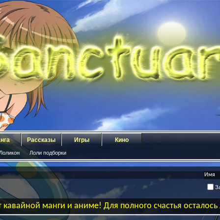
нга
Рассказы
Игры
Кино
Лоликон
Лоли подборки
За
 кавайной манги и аниме! Для полного счастья осталос