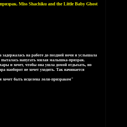
израк. Miss Shachiku and the Little Baby Ghost
 задержалась на работе до поздней ночи и услышала
её пыталась напугать милая малышка-призрак.
ары и хочет, чтобы она ушла домой отдыхать, но
а наоборот не хочет уходить. Так начинается
 хочет быть исцелена лоли-призраком"