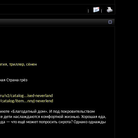
огия
,
триллер
,
сёнен
ая Страна грёз
u/v2/catalog...ised-neverland
catalog/item...nnyj-neverlend
риюте «Благодатный дом». И под покровительством
се дети наслаждаются комфортной жизнью. Хорошая еда,
еда — что ещё может попросить сирота? Однако однажды