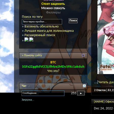
Стоит заценить
Можно глянуть
Филлеры
Поиск по тегу:
»
Взглянуть обязательно
»
Лучшая манга для лоликонщика
»
Расширенный поиск
»
» Помочь сайту
BTC
1GFx2ZggRdVCC5jJfMze2MDy5FKc1akduh
Что это?
...[
Читать да
Чат
2 Ответов | 63,
255
Загрузка...
[ANIME] Офисн
Dec 24, 2022 