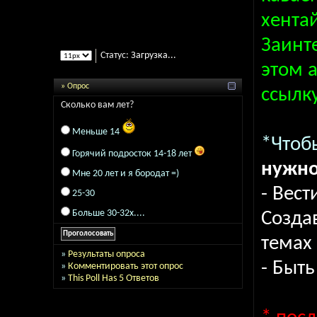
хентай
Заинт
Статус:
Загрузка...
этом 
» Опрос
ссылк
Сколько вам лет?
Меньше 14
*Чтоб
Горячий подросток 14-18 лет
нужно
Мне 20 лет и я бородат =)
- Вест
25-30
Больше 30-32х....
Созда
темах
»
Результаты опроса
- Быт
»
Комментировать этот опрос
»
This Poll Has 5 Ответов