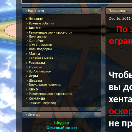
» Навигация
Повышения
Dec 16, 2011 
»
Новости
>
Важные события
По 
»
Аниме
>
Рекомендовано к просмотру
>
Лоли аниме
огран
>
Хентайчик
>
3D/CG Лоликон
>
Лоли подборки
»
Манга
>
Кавайная манга
»
Рассказы
>
Хорошие
>
На Английском
Что
»
Игры
>
Шедевры
вы д
>
Визуальные новеллы
»
Кино
>
Рекомендовано к просмотру
хента
»
Команда
>
Заказать перевод
оско
» Легенда
не п
Шедевр
Отличный сюжет