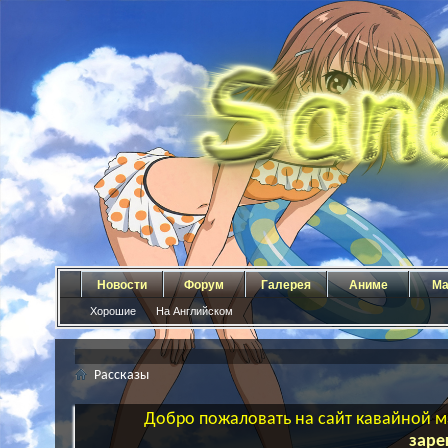
Новости
Форум
Галерея
Аниме
Ма
Хорошие
На Английском
Рассказы
Добро пожаловать на сайт кавайной ма
заре