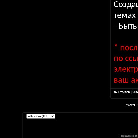
Созда
темах
- Быт
* пос
по сс
элект
ваш ак
87 Ответов | 50
Powere
Текущее вре