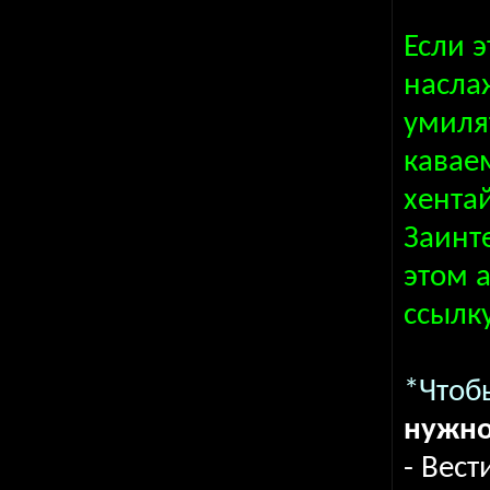
Если э
насла
умиля
кавае
хентай
Заинт
этом 
ссылк
*Чтоб
нужно
- Вест