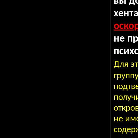
вы д
хента
оско
не п
псих
Для э
групп
подтве
получ
откро
не им
содер