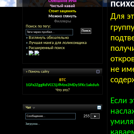
Сплошное эччи
псих
Чистый кавай
Стоит заценить
Для э
Можно глянуть
Филлеры
групп
Поиск по тегу:
подтве
»
Взглянуть обязательно
»
Лучшая манга для лоликонщика
получ
»
Расширенный поиск
»
откро
не им
» Помочь сайту
содер
BTC
1GFx2ZggRdVCC5jJfMze2MDy5FKc1akduh
Что это?
Если э
Чат
насла
255
умиля
Загрузка...
кавае