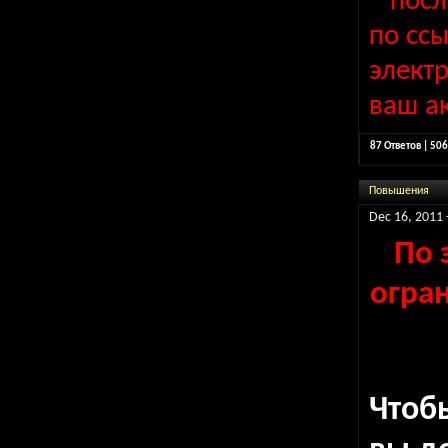
* пос
по сс
элект
ваш ак
87 Ответов | 50
Повышения
Dec 16, 2011 
По 
огран
Что