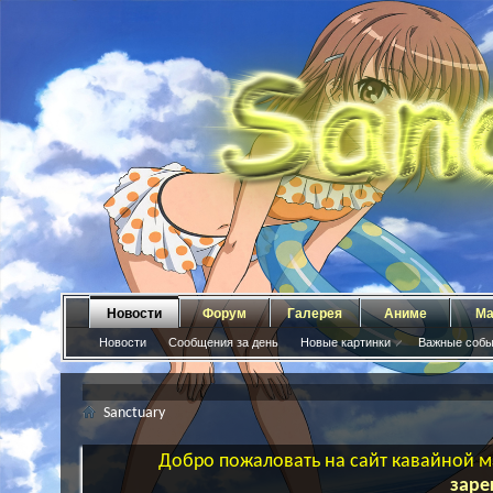
Новости
Форум
Галерея
Аниме
Ма
Новости
Сообщения за день
Новые картинки
Важные собы
Sanctuary
Добро пожаловать на сайт кавайной ма
заре