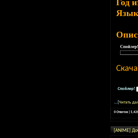
Год 
Язы
Опис
Спойлер
Скача
Спойлер!
...[
Читать да
0 Ответов | 5,4
[ANIME] До