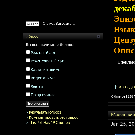
декаб
Эпиз
Статус:
Загрузка...
Язы
» Опрос
Ценз
Вы предпочитаете Лоликон:
Опис
Реальный арт
Реалистичный арт
Спойлер
Картинки аниме
Видео аниме
Хентай
...[
Читать да
Предпочитаю
0 Ответов | 138
»
Результаты опроса
Маленький д
»
Комментировать этот опрос
»
This Poll Has 19 Ответов
Jan 25, 20