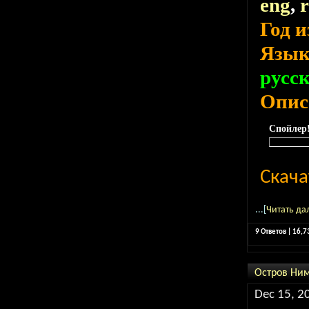
eng
,
Год 
Язы
русс
Опис
Спойлер
Скача
...[
Читать да
9 Ответов | 16,
Остров Ни
Dec 15, 2