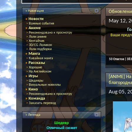
» Навигация
Обновления
»
Новости
May 12, 2
>
Важные события
»
Аниме
Го
>
Рекомендовано к просмотру
Ваши предпо
>
Лоли аниме
>
Хентайчик
>
3D/CG Лоликон
>
Лоли подборки
»
Манга
>
Кавайная манга
50 Ответов | 38
»
Рассказы
>
Хорошие
>
На Английском
»
Игры
[ANIME] На
>
Шедевры
благородна
>
Визуальные новеллы
»
Кино
Aug 05, 2
>
Рекомендовано к просмотру
»
Команда
>
Заказать перевод
» Легенда
Шедевр
Отличный сюжет