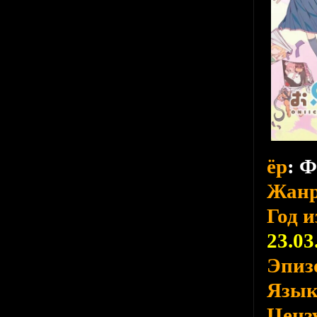
ёр
: 
Жан
Год 
23.03
Эпиз
Язы
Ценз