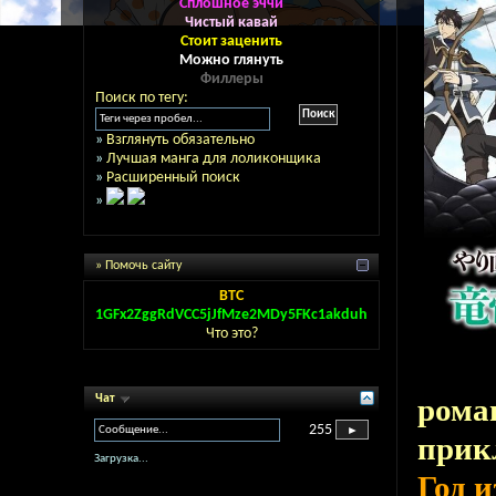
Сплошное эччи
Чистый кавай
Стоит заценить
Можно глянуть
Филлеры
Поиск по тегу:
»
Взглянуть обязательно
»
Лучшая манга для лоликонщика
»
Расширенный поиск
»
» Помочь сайту
BTC
1GFx2ZggRdVCC5jJfMze2MDy5FKc1akduh
Что это?
Чат
рома
255
прик
Загрузка...
Год 