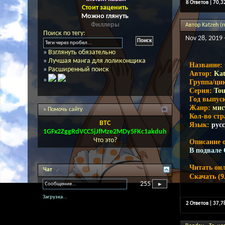
8 Ответов | 70,
Стоит заценить
Можно глянуть
Филлеры
Автор Katzeh (r
Поиск по тегу:
Nov 28, 2019 
»
Взглянуть обязательно
»
Лучшая манга для лоликонщика
Название:
»
Расширенный поиск
Автор:
Kat
»
Группа/ци
Серия:
Tou
Год выпус
Жанр:
мис
» Помочь сайту
Кол-во ст
BTC
Язык:
рус
1GFx2ZggRdVCC5jJfMze2MDy5FKc1akduh
Что это?
Описание о
В подвале
Читать он
Чат
Скачать (9
255
Загрузка...
2 Ответов | 37,