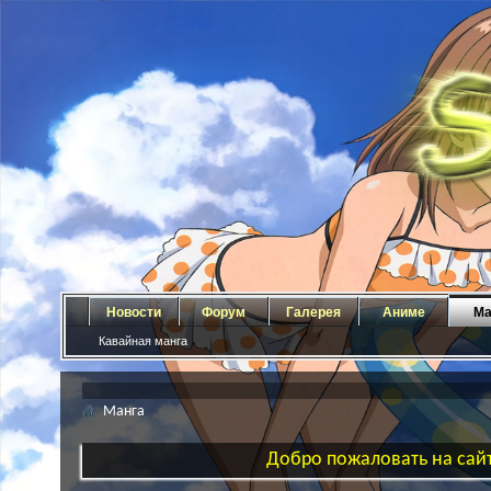
Новости
Форум
Галерея
Аниме
Ма
Кавайная манга
Манга
Добро пожаловать на сайт