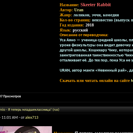
Skeeter Rabbit
Название:
Автор:
Uran
Жанр:
лоликон, эччи, комедия
Кол-во страниц:
неизвестно (выпуск 
Год издания:
2018
Язык:
русский
Описание от переводчика:
Уса Аяно — ученица средней школы, п
уроке физкультуры она видит девочку 
другой школы, Хошихару Чику, которая
заинтригованная таинственностью Чики,
отталкивает её. До тех пор, пока Уса не 
URAN, автор манги «Невинный рай», да
Скачать или читать онлайн на сайте
М
507 Просмотров
o - Я теперь младшеклассница! (rus)
- 11:01 AM - от
alex713