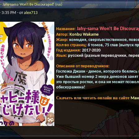
 Jahy-sama Won't Be Discouraged! (rus)
- 3:35 PM - от
alex713
Jahy-sama Won't Be Discoura
Название:
Автор:
Konbu Wakame
Жанр:
комедия, сверхъестественное, повсе
Кол-во страниц:
6 томов, 75 глав (выпуск 
Год издания:
2017-2020
Язык:
русский (разные переводчики, пере
Описание от переводчиков:
Госпожа Джахи - демон, которого боялись
Уже бывший номер 2 мира демонов занят д
это простые ростки, и она не может позвол
обескуражена!
Скачать или читать онлайн на сайте
Ман