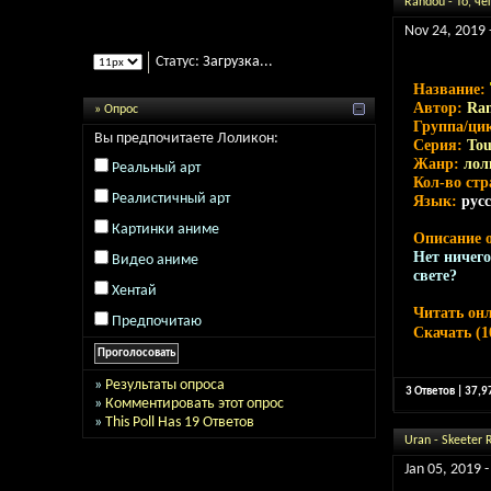
Randou - То, че
Nov 24, 2019 
Статус:
Загрузка...
Название:
Автор:
Ra
» Опрос
Группа/ци
Вы предпочитаете Лоликон:
Серия:
Tou
Жанр:
лол
Реальный арт
Кол-во ст
Реалистичный арт
Язык:
рус
Картинки аниме
Описание 
Нет ничего
Видео аниме
свете?
Хентай
Читать он
Предпочитаю
Скачать (1
»
Результаты опроса
3 Ответов | 37,
»
Комментировать этот опрос
»
This Poll Has 19 Ответов
Uran - Skeeter R
Jan 05, 2019 -