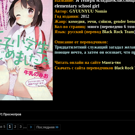
Я теперь младшеклассница! 
Название:
elementary school girl
Автор:
GYUUNYUU Nomio
Год издания:
2012
Жанр:
комедия
,
эччи
,
сэйнэн
,
gender ben
Кол-во страниц:
много (переведено 6 томо
Язык: русский (перевод
Black Rock Team
Описание от переводчиков:
Тридцатилетний служащий загадал желани
поющее нечто, а затем он осознает, чт
Читать онлайн на сайте
Манга-тян
Скачать с сайта переводчиков
Black Rock
391 Просмотров
из 5
1
2
3
...
Последняя