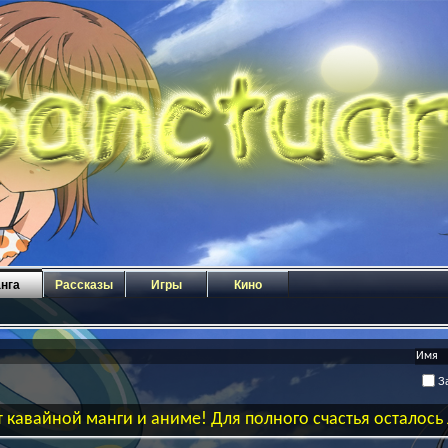
нга
Рассказы
Игры
Кино
За
 кавайной манги и аниме! Для полного счастья осталос