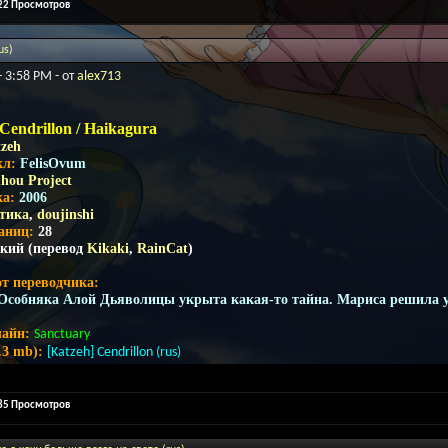
322 Просмотров
us)
- 3:58 PM - от
alex713
Cendrillon / Haikagura
zeh
кл:
FelisOvum
hou Project
ка:
2006
тика
,
doujinshi
раниц:
28
ский (перевод
Kikaki
,
RainCat
)
т переводчика:
 Особняка Алой Дьяволицы укрыта какая-то тайна. Мариса решила у
лайн:
Sanctuary
.3 mb):
[Katzeh] Cendrillon (rus)
785 Просмотров