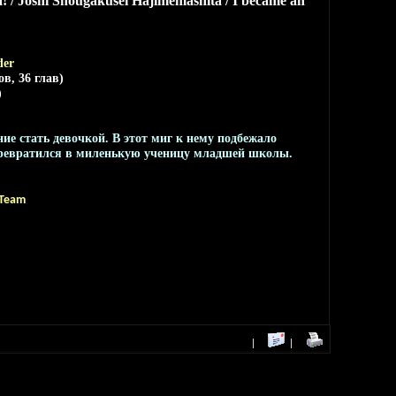
/ Joshi Shougakusei Hajimemashita / I became an
der
в, 36 глав)
)
е стать девочкой. В этот миг к нему подбежало
о превратился в миленькую ученицу младшей школы.
 Team