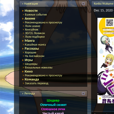
» Навигация
Konbu Wakame -
Dec 15, 2020 
»
Новости
>
Важные события
»
Аниме
>
Рекомендовано к просмотру
>
Лоли аниме
>
Хентайчик
>
3D/CG Лоликон
>
Лоли подборки
»
Манга
>
Кавайная манга
»
Рассказы
>
Хорошие
>
На Английском
»
Игры
>
Шедевры
>
Визуальные новеллы
»
Кино
>
Рекомендовано к просмотру
»
Команда
>
Заказать перевод
» Легенда
Шедевр
Отличный сюжет
Сплошное эччи
Чистый кавай