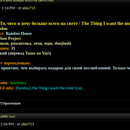
го я хочу больше всего на свете (rus)
- 1:14 PM - от
alex713
То, чего я хочу больше всего на свете / The Thing I want the mo
ndou
кл:
Randou House
hou Project
икон
,
романтика
,
эччи
,
юри
,
doujinshi
раниц:
35
ский (перевод
Yume no Yuri
)
от переводчиков:
 приятнее, чем выбирать подарок для своей возлюбленной. Только че
лайн:
Sanctuary
0.0 mb):
[Randou] The Thing I want the most (rus)
972 Просмотров
abbit (rus)
 1:04 PM - от
alex713