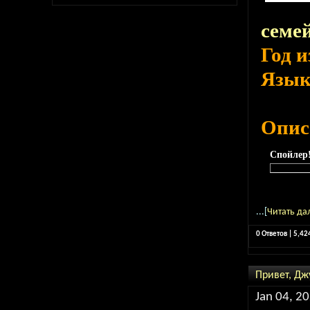
семе
Год 
Язы
Опис
Спойлер
...[
Читать да
0 Ответов | 5,4
Привет, Джу
Jan 04, 2