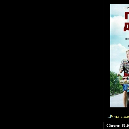
...[
Читать да
0 Ответов | 56,