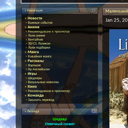
» Навигация
Маленький д
»
Новости
Jan 25, 20
>
Важные события
»
Аниме
>
Рекомендовано к просмотру
>
Лоли аниме
>
Хентайчик
>
3D/CG Лоликон
>
Лоли подборки
»
Манга
>
Кавайная манга
»
Рассказы
>
Хорошие
>
На Английском
»
Игры
>
Шедевры
>
Визуальные новеллы
»
Кино
>
Рекомендовано к просмотру
»
Команда
>
Заказать перевод
» Легенда
Шедевр
Отличный сюжет