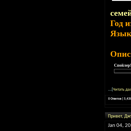
семе
Год 
Язы
Опис
Спойлер
...[
Читать да
0 Ответов | 5,4
Привет, Джу
Jan 04, 2