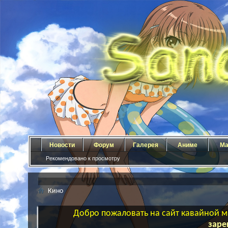
Новости
Форум
Галерея
Аниме
Ма
Рекомендовано к просмотру
Кино
Добро пожаловать на сайт кавайной ма
заре