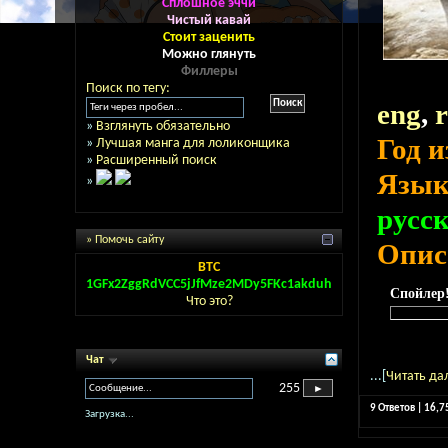
Сплошное эччи
Чистый кавай
Стоит заценить
Можно глянуть
Филлеры
Поиск по тегу:
eng
,
»
Взглянуть обязательно
Год 
»
Лучшая манга для лоликонщика
»
Расширенный поиск
Язы
»
русс
» Помочь сайту
Опис
BTC
1GFx2ZggRdVCC5jJfMze2MDy5FKc1akduh
Спойлер
Что это?
Чат
...[
Читать да
255
9 Ответов | 16,
Загрузка...