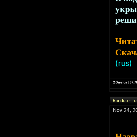
укры
решил
Чита
Скача
(rus)
2 Ответов | 37,
Randou - То
Nov 24, 2
Назв