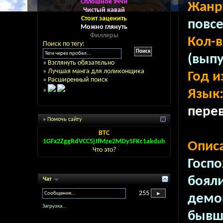
Сплошное эччи
Жанр
Чистый кавай
Стоит заценить
повсе
Можно глянуть
Филлеры
Кол-в
Поиск по тегу:
(выпу
»
Взглянуть обязательно
»
Лучшая манга для лоликонщика
Год и
»
Расширенный поиск
»
Язык
пере
» Помочь сайту
BTC
1GFx2ZggRdVCC5jJfMze2MDy5FKc1akduh
Описа
Что это?
Госпо
бояли
Чат
255
демон
Загрузка...
бывш