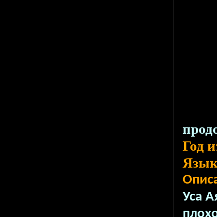
прод
Год 
Язы
Описа
Уса 
плох