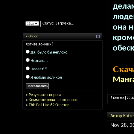
делам
людей
Статус:
Загрузка...
она н
кроме
» Опрос
Хотите яойчик?
обес
Да, было бы неплохо!
Незнаю...
Скач
Неееет!!!
Я люблю лоликон
Манг
»
Результаты опроса
8 Ответов | 70,
»
Комментировать этот опрос
»
This Poll Has 62 Ответов
Автор Katze
Nov 28, 2