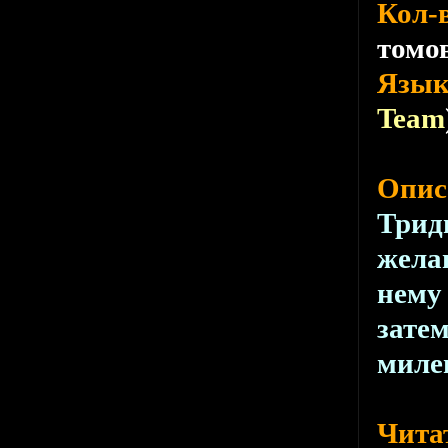
Кол-
томов
Язык
Team
Опис
Трид
желан
нему
затем
миле
Чита