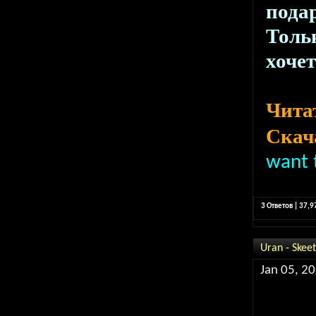
пода
Толь
хочет
Чита
Скача
want 
3 Ответов | 37,
Uran - Skeet
Jan 05, 20