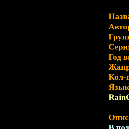
Назв
Авто
Груп
Сери
Год 
Жан
Кол-
Язы
Rain
Опис
В по