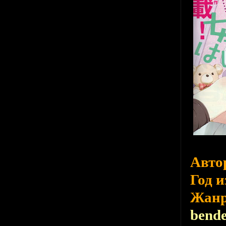
Авто
Год 
Жан
bend