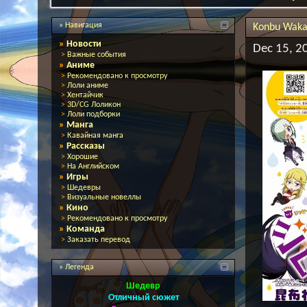
» Навигация
Konbu Wakam
»
Новости
Dec 15, 2
>
Важные события
»
Аниме
>
Рекомендовано к просмотру
>
Лоли аниме
>
Хентайчик
>
3D/CG Лоликон
>
Лоли подборки
»
Манга
>
Кавайная манга
»
Рассказы
>
Хорошие
>
На Английском
»
Игры
>
Шедевры
>
Визуальные новеллы
»
Кино
>
Рекомендовано к просмотру
»
Команда
>
Заказать перевод
» Легенда
Шедевр
Отличный сюжет