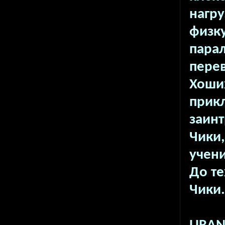
нагр
физку
парал
пере
Хоших
прикл
заинт
Чики,
учени
До те
Чики.