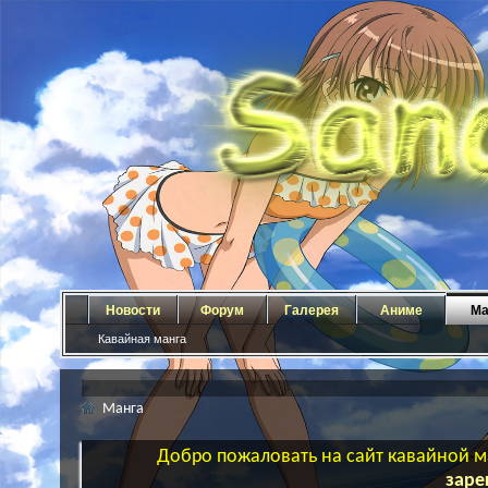
Новости
Форум
Галерея
Аниме
Ма
Кавайная манга
Манга
Добро пожаловать на сайт кавайной ма
заре