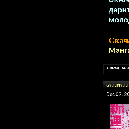
URAN
дари
молод
Скач
Манг
4 Ответов | 64,
GYUUNYUU N
Dec 09, 2