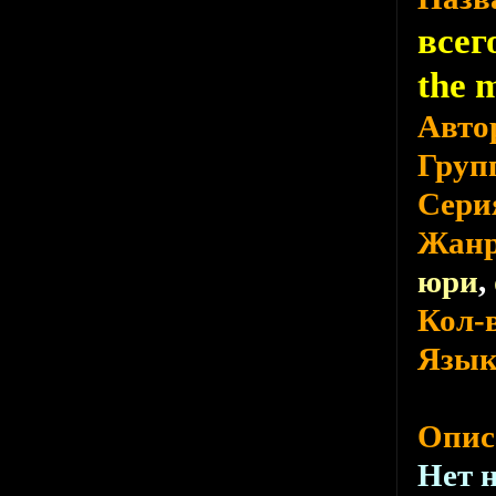
всег
the 
Авто
Груп
Сери
Жан
юри
,
Кол-
Язы
Опис
Нет 