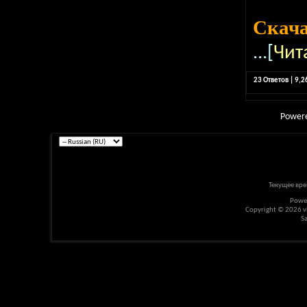
Скач
...[
Чит
23 Ответов | 9,
Power
Текущее вр
Powe
Copyright © 2026 vBu
S