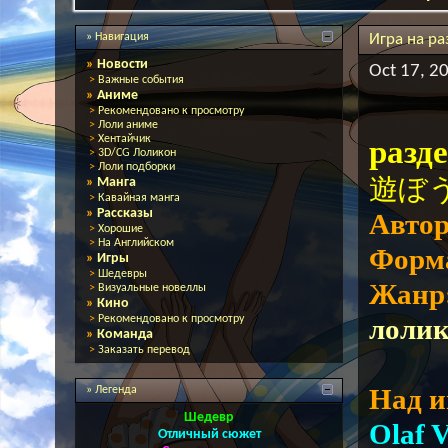
» Навигация
Игра на ра
»
Новости
Oct 17, 2
>
Важные события
»
Аниме
>
Рекомендовано к просмотру
>
Лоли аниме
>
Хентайчик
разд
>
3D/CG Лоликон
>
Лоли подборки
遊ぼう) 
»
Манга
>
Кавайная манга
»
Рассказы
Авто
>
Хорошие
>
На Английском
Форм
»
Игры
>
Шедевры
Жанр
>
Визуальные новеллы
»
Кино
>
Рекомендовано к просмотру
лоли
»
Команда
>
Заказать перевод
Над и
» Легенда
Шедевр
Olaf 
Отличный сюжет