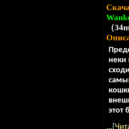
Скача
Wanko
（34
Опис
Предс
неки 
сходи
самы
кошк
внешн
этот 
...[
Чит