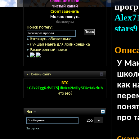
Сплошное эччи
прог
Чистый кавай
Стоит заценить
Alex7
Можно глянуть
Филлеры
stars9
Поиск по тегу:
»
Взглянуть обязательно
»
Лучшая манга для лоликонщика
Описа
»
Расширенный поиск
»
У Маи
школ
» Помочь сайту
BTC
как н
1GFx2ZggRdVCC5jJfMze2MDy5FKc1akduh
Что это?
перем
понят
Чат
про т
255
Загрузка...