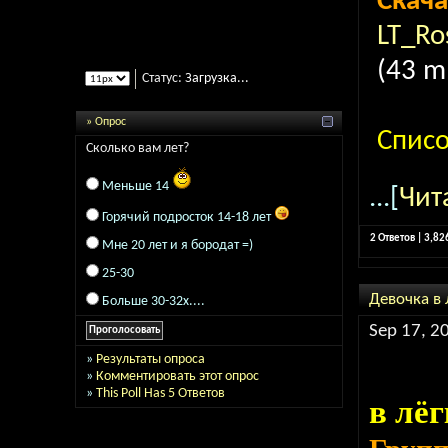
Скача
LT_Ro
(43 m
Статус:
Загрузка...
» Опрос
Спис
Сколько вам лет?
Меньше 14
...[
Чит
Горячий подросток 14-18 лет
2 Ответов | 3,8
Мне 20 лет и я бородат =)
25-30
Девочка в
Больше 30-32х....
Sep 17, 2
»
Результаты опроса
»
Комментировать этот опрос
»
This Poll Has 5 Ответов
в лёг