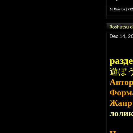
68 Ответов | 72
Roshutsu 
Dec 14, 2
разд
遊ぼう
Авто
Форм
Жанр
лоли