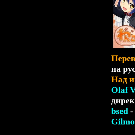
Перев
на ру
Над и
Olaf 
дирек
bsed
-
Gilmo