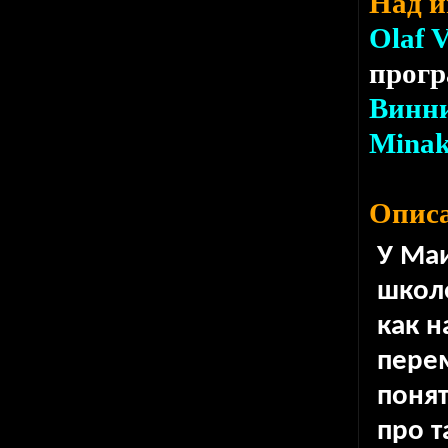
Над и
Olaf 
прог
Винн
Mina
Описа
У Маи
школ
как н
перем
понят
про т