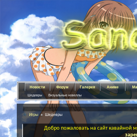
Новости
Форум
Галерея
Аниме
Ма
Шедевры
Визуальные новеллы
Игры
Шедевры
Добро пожаловать на сайт кавайной ма
заре