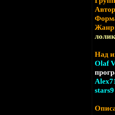
Груп
Авто
Форм
Жанр
лоли
Над и
Olaf 
прог
Alex7
stars9
Опис