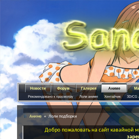
Новости
Форум
Галерея
Аниме
Ма
Рекомендовано к просмотру
Лоли аниме
Хентайчик
3D/CG 
Аниме
Лоли подборки
Добро пожаловать на сайт кавайной ма
заре