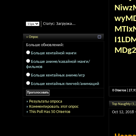
Niwz
wyMD
Статус:
Загрузка...
MTIx
» Опрос
I1LD
Больше обновлений:
MDg2
Больше хентайной манги
Больше аниме/кавайной манги/
фильмов
Больше хентайных аниме/игр
Больше хентайных пикчей/анимаций
0 Ответов | 27,
»
Результаты опроса
Top Naughty (1,
»
Комментировать этот опрос
»
This Poll Has 50 Ответов
Oct 12, 2018 