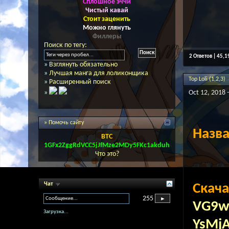
Сплошное эччи
Чистый кавай
Стоит заценить
Можно глянуть
Филлеры
Поиск по тегу:
2 Ответов | 45,
»
Взглянуть обязательно
»
Лучшая манга для лоликонщика
Top Loli (1,2,3)
»
Расширенный поиск
»
Oct 12, 2018 
» Помочь сайту
Назв
BTC
1GFx2ZggRdVCC5jJfMze2MDy5FKc1akduh
Что это?
Чат
Скача
255
VG9w
Загрузка...
YsMj