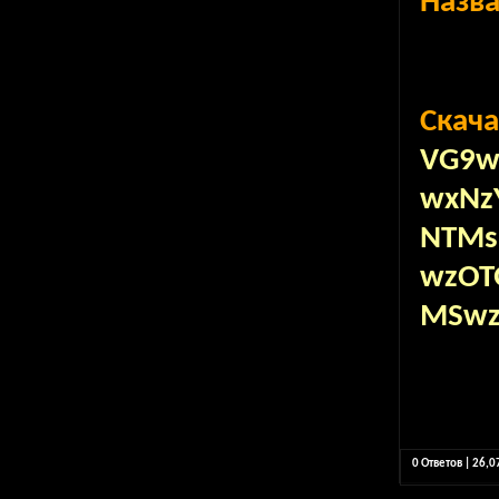
Назв
Скача
VG9w
wxNz
NTMs
wzOT
MSwz
0 Ответов | 26,