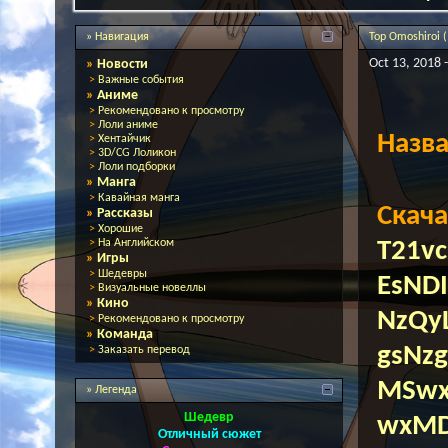
» Навигация
Top Omoshiroi (
Oct 13, 2018 
»
Новости
>
Важные события
»
Аниме
>
Рекомендовано к просмотру
>
Лоли аниме
Назв
>
Хентайчик
>
3D/CG Лоликон
>
Лоли подборки
»
Манга
>
Кавайная манга
Скача
»
Рассказы
>
Хорошие
>
На Английском
T21v
»
Игры
>
Шедевры
EsND
>
Визуальные новеллы
»
Кино
NzQy
>
Рекомендовано к просмотру
»
Команда
gsNz
>
Заказать перевод
MSw
» Легенда
Шедевр
wxM
Отличный сюжет