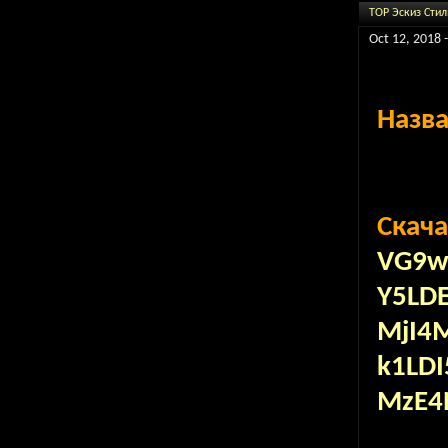
TOP Эскиз Стиль
Oct 12, 2018 
Назв
Скача
VG9w
Y5LD
MjI4
k1LD
MzE4