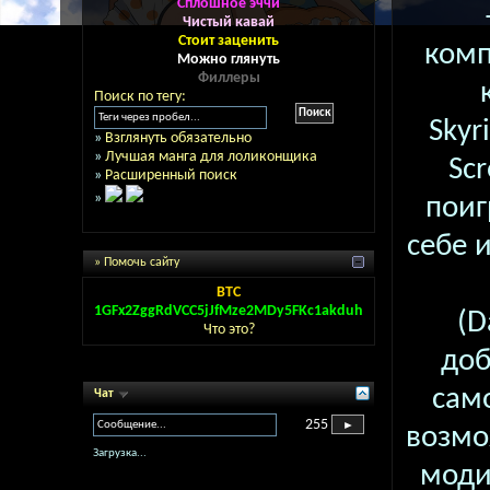
Сплошное эччи
Чистый кавай
Стоит заценить
комп
Можно глянуть
Филлеры
Поиск по тегу:
Skyr
»
Взглянуть обязательно
»
Лучшая манга для лоликонщика
Scr
»
Расширенный поиск
»
поиг
себе 
» Помочь сайту
BTC
1GFx2ZggRdVCC5jJfMze2MDy5FKc1akduh
(D
Что это?
доб
само
Чат
255
возмо
Загрузка...
моди