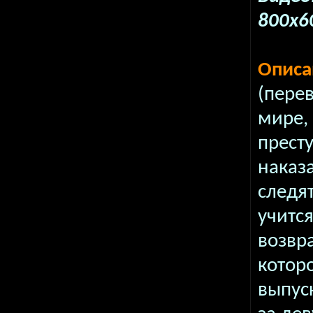
800x6
Описа
(перев
мире,
прест
наказ
следя
учитс
возвр
которо
выпуск