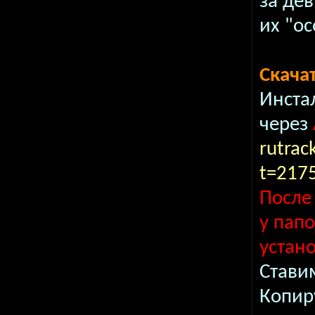
за де
их "о
Скача
Инста
через
rutrac
t=217
После
у пап
устан
Стави
Копир