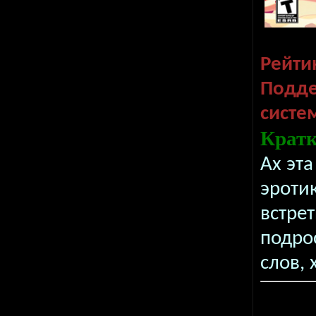
Рейти
Подд
систе
Кратк
Ах эт
эроти
встрет
подрос
слов, 