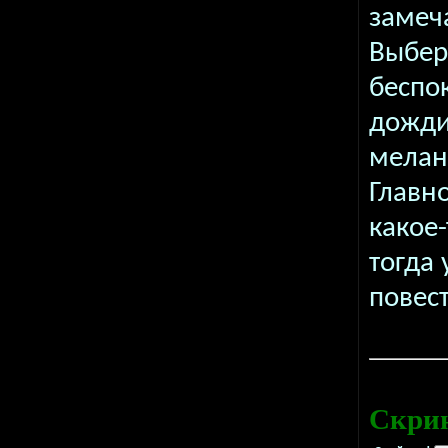
замеч
Выбере
беспо
дожди
мелан
Главно
какое
тогда 
повес
Скри