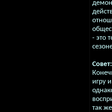
демон
дейст
отнош
общес
- это 
сезоне
Совет:
Конеч
игру 
однак
воспр
так ж