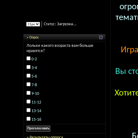
огро
темат
Статус:
Загрузка...
» Опрос
Лольки какого возраста вам больше
Игра
нравятся?
0-2
3-4
Вы ст
5-6
7-8
Хотит
9-10
11-12
13-14
15-16
Б
»
Результаты опроса