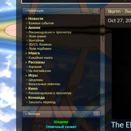
» Навигация
Skyrim - Л
»
Новости
Oct 27, 2
>
Важные события
»
Аниме
>
Рекомендовано к просмотру
>
Лоли аниме
>
Хентайчик
>
3D/CG Лоликон
>
Лоли подборки
»
Манга
>
Кавайная манга
»
Рассказы
>
Хорошие
>
На Английском
»
Игры
>
Шедевры
>
Визуальные новеллы
»
Кино
>
Рекомендовано к просмотру
»
Команда
>
Заказать перевод
» Легенда
Шедевр
The E
Отличный сюжет