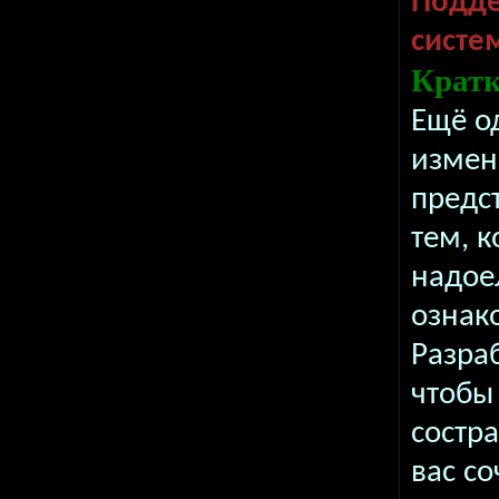
Подд
систе
Кратк
Ещё о
измен
предс
тем, 
надое
ознак
Разра
чтобы
состр
вас со