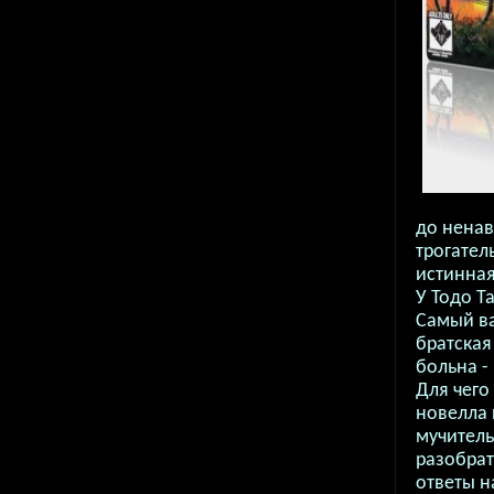
до ненав
трогател
истинная
У Тодо Т
Самый ва
братская
больна -
Для чего
новелла 
мучитель
разобрат
ответы н