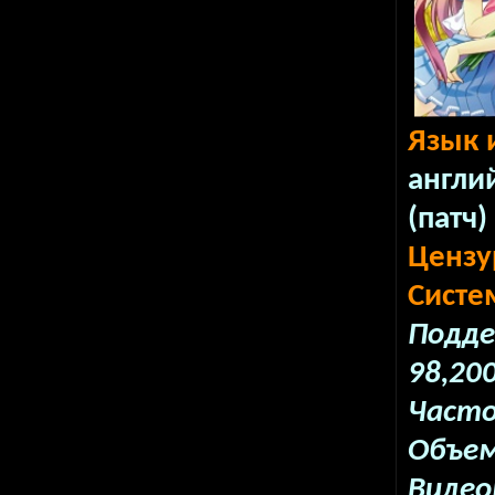
Язык 
англий
(патч)
Цензу
Систе
Подде
98,20
Часто
Объем
Видео