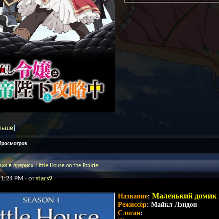
льше
]
 Просмотров
 в прериях. Little House on the Prairie
 1:24 PM - от
stars9
Маленький домик в 
Название
:
Режиссёр
: Майкл Лэндон
Слоган
: