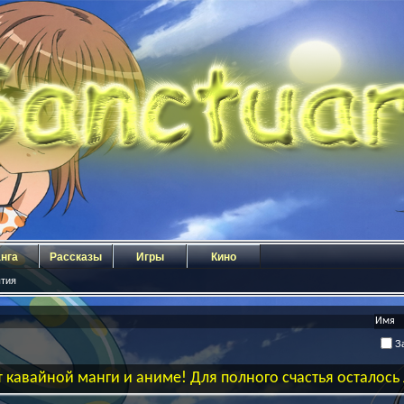
нга
Рассказы
Игры
Кино
тия
За
 кавайной манги и аниме! Для полного счастья осталос