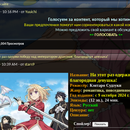
 сайте
- 10:16 PM - от
Yuuichi
Голосуем за контент, который мы хотим
Ваши предпочтения помогут нам сориентироваться какой кон
Можно предложить свой вариант в обсужд
=>
ГОЛОСОВАТЬ
<=
3,004 Просмотров
от раз одержи победу над императором драконов, благородная девушка!
- 10:39 AM - от
stars9
На этот раз одерж
Название
:
благородная девушка!
Режиссёр
: Кэнтаро Судзуки
Жанр
:
романтика
,
повседневно
Год издания
:
с 9 октября 2024 г.
Эпизоды
: (12 эп.), 24 мин.
Язык
:
Русский
Цензура
:
нет
Описание
:
Спойлер!