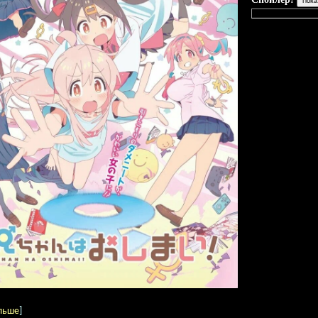
льше
]