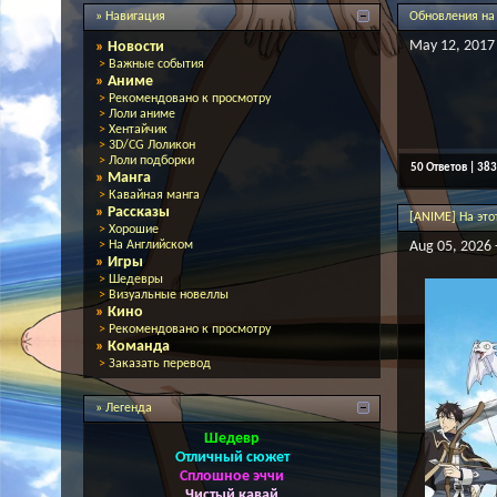
» Навигация
Обновления на
May 12, 2017 
»
Новости
>
Важные события
»
Аниме
>
Рекомендовано к просмотру
>
Лоли аниме
>
Хентайчик
>
3D/CG Лоликон
>
Лоли подборки
50 Ответов | 38
»
Манга
>
Кавайная манга
»
Рассказы
[ANIME] На эт
>
Хорошие
>
На Английском
Aug 05, 2026 
»
Игры
>
Шедевры
>
Визуальные новеллы
»
Кино
>
Рекомендовано к просмотру
»
Команда
>
Заказать перевод
» Легенда
Шедевр
Отличный сюжет
Сплошное эччи
Чистый кавай