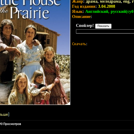
Жанр
:
драма
,
мелодрама
,
eng
,
r
Год издания
:
3.04.2008
Язык
:
Английский, русский(су
Описание
:
Спойлер!
Скачать
:
льше
]
690 Просмотров