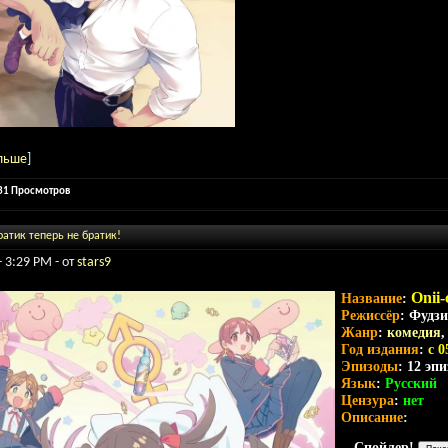
льше
]
731 Просмотров
атик теперь не братик!
- 3:29 PM - от
stars9
Onii
Название
:
Режиссёр
: Фудз
Жанр
:
комедия
Год издания
:
c 0
Эпизоды
: 12 эп
Язык
:
Русский
Цензура
:
нет
Описание
:
Спойлер!