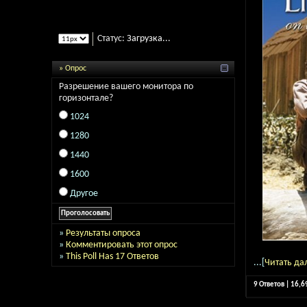
Статус:
Загрузка...
» Опрос
Разрешение вашего монитора по
горизонтале?
1024
1280
1440
1600
Другое
»
Результаты опроса
»
Комментировать этот опрос
»
This Poll Has 17 Ответов
...[
Читать да
9 Ответов | 16,