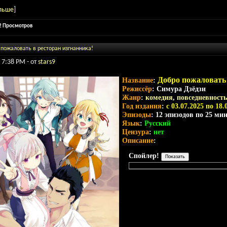
льше
]
12 Просмотров
пожаловать в ресторан изгнанника!
- 7:38 PM - от
stars9
Добро пожаловать 
Название
:
Режиссёр
: Симура Дзёдзи
Жанр
:
комедия
,
повседневность
Год издания
:
c 03.07.2025 по 18.
Эпизоды
: 12 эпизодов по 25 ми
Язык
:
Русский
Цензура
:
нет
Описание
:
Спойлер!