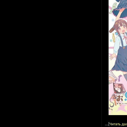
...[
Читать да