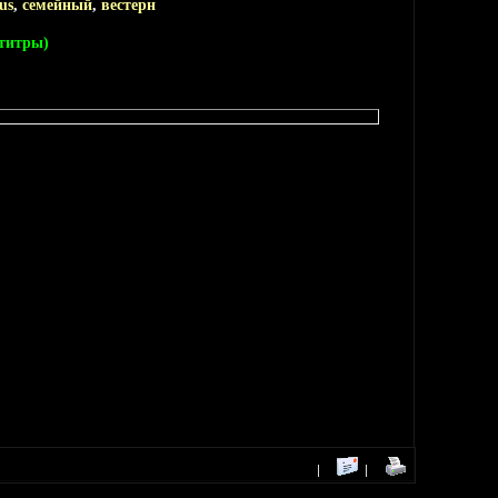
us
,
семейный
,
вестерн
бтитры)