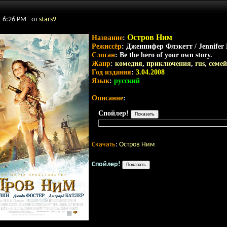
- 6:26 PM - от
stars9
Остров Ним
Название
:
Режиссёр
: Дженнифер Флэкетт / Jennifer 
Слоган
: Be the hero of your own story.
Жанр
:
комедия
,
приключения
,
rus
,
семе
Год издания
:
3.04.2008
Язык
:
русский
Описание
:
Спойлер!
Скачать
:
Остров Ним
Спойлер!