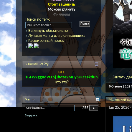
Стоит заценить
Можно глянуть
Филлеры
Поиск по тегу:
»
Взглянуть обязательно
»
Лучшая манга для лоликонщика
»
Расширенный поиск
»
» Помочь сайту
BTC
1GFx2ZggRdVCC5jJfMze2MDy5FKc1akduh
...[
Читать да
Что это?
0 Ответов | 102
Чат
Маленький домик
Jan 25, 2026 -
255
Загрузка...