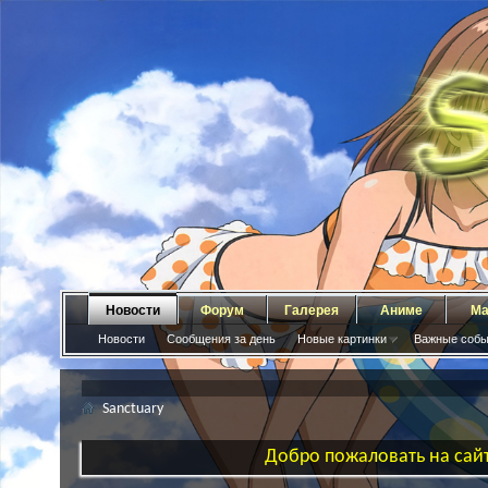
Новости
Форум
Галерея
Аниме
Ма
Новости
Сообщения за день
Новые картинки
Важные собы
Sanctuary
Добро пожаловать на сайт