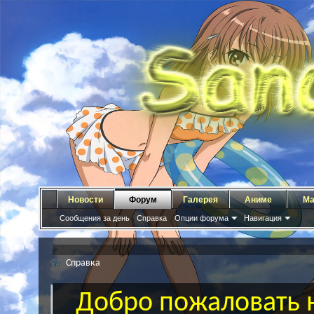
Новости
Форум
Галерея
Аниме
Ма
Сообщения за день
Справка
Опции форума
Навигация
Справка
Добро пожаловать н