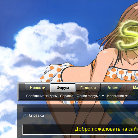
Новости
Форум
Галерея
Аниме
Ма
Сообщения за день
Справка
Опции форума
Навигация
Справка
Добро пожаловать на сайт