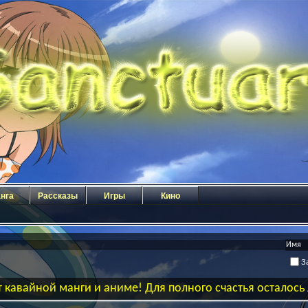
нга
Рассказы
Игры
Кино
За
 кавайной манги и аниме! Для полного счастья осталос