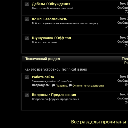
Дебаты / Обсуждения
Тем: 
Сообще
Вы хотите об этом поговорить?
7
Комп. Безопасность
Тем: 
Сообще
Всё, что нужно знать начинающему лоликонщику
1
Шушукалка / Офф-топ
Тем: 
Сообще
Всё, что не по теме
7
Технический раздел
Thr
P
Как это всё устроено / Technical issues
Работа сайта
Тем: 
Сообще
Замечания, отчёты об ошибках
5
Подразделы:
Правила
,
Отчет о неисправностях
Вопросы / Предложения
Тем: 
Сообще
Вопросы по форуму, предложения
2
Все разделы прочитаны