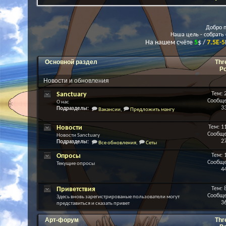
Добро п
Наша цель - собрать
На нашем счёте
5
$ /
7.5E-5
Основной раздел
Thr
P
Новости и обновления
Sanctuary
Тем: 
Сообще
О нас
3
Подразделы:
Вакансии
,
Предложить мангу
Новости
Тем: 1
Сообще
Новости Sanctuary
2
Подразделы:
Все обновления
,
Сеты
Опросы
Тем: 
Сообще
Текущие опросы
4
Приветствия
Тем: 
Сообще
Здесь вновь зарегистрированые пользователи могут
3
представиться и сказать привет
Арт-форум
Thr