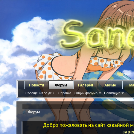
Новости
Форум
Галерея
Аниме
Ма
Сообщения за день
Справка
Опции форума
Навигация
Форум
Добро пожаловать на сайт кавайной ма
заре