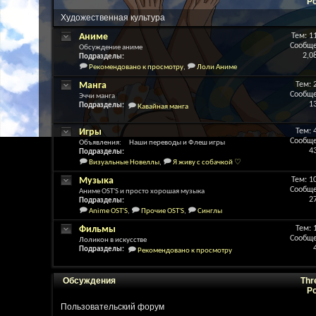
P
Художественная культура
Аниме
Тем: 1
Сообще
Обсуждение аниме
2,0
Подразделы:
Рекомендовано к просмотру
,
Лоли Аниме
Манга
Тем: 
Сообще
Эччи манга
1
Подразделы:
Кавайная манга
Игры
Тем: 
Сообще
Объявления: Наши переводы и Флеш игры
4
Подразделы:
Визуальные Новеллы
,
Я живу с собачкой ♡
Музыка
Тем: 1
Сообще
Аниме OST'S и просто хорошая музыка
2
Подразделы:
Anime OST'S
,
Прочие OST'S
,
Синглы
Фильмы
Тем: 
Сообще
Лоликон в искусстве
Подразделы:
Рекомендовано к просмотру
Обсуждения
Thr
P
Пользовательский форум