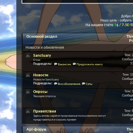
Добро п
Наша цель - собрать
На нашем счёте
5
$ /
7.5E-5
Основной раздел
Thr
P
Новости и обновления
Sanctuary
Тем: 
Сообще
О нас
3
Подразделы:
Вакансии
,
Предложить мангу
Новости
Тем: 1
Сообще
Новости Sanctuary
2
Подразделы:
Все обновления
,
Сеты
Опросы
Тем: 
Сообще
Текущие опросы
4
Приветствия
Тем: 
Сообще
Здесь вновь зарегистрированые пользователи могут
3
представиться и сказать привет
Арт-форум
Thr