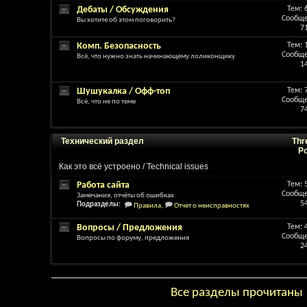
Дебаты / Обсуждения
Тем: 
Сообще
Вы хотите об этом поговорить?
7
Комп. Безопасность
Тем: 
Сообще
Всё, что нужно знать начинающему лоликонщику
1
Шушукалка / Офф-топ
Тем: 
Сообще
Всё, что не по теме
7
Технический раздел
Thr
P
Как это всё устроено / Technical issues
Работа сайта
Тем: 
Сообще
Замечания, отчёты об ошибках
5
Подразделы:
Правила
,
Отчет о неисправностях
Вопросы / Предложения
Тем: 
Сообще
Вопросы по форуму, предложения
2
Все разделы прочитаны