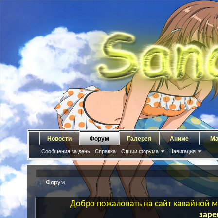
Новости
Форум
Галерея
Аниме
Ма
Сообщения за день
Справка
Опции форума
Навигация
Форум
Добро пожаловать на сайт кавайной ма
заре