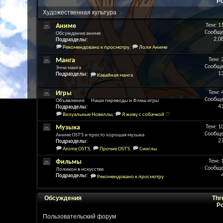
P
Художественная культура
Аниме
Тем: 1
Сообще
Обсуждение аниме
2,0
Подразделы:
Рекомендовано к просмотру
,
Лоли Аниме
Манга
Тем: 
Сообще
Эччи манга
1
Подразделы:
Кавайная манга
Игры
Тем: 
Сообще
Объявления: Наши переводы и Флеш игры
4
Подразделы:
Визуальные Новеллы
,
Я живу с собачкой ♡
Музыка
Тем: 1
Сообще
Аниме OST'S и просто хорошая музыка
2
Подразделы:
Anime OST'S
,
Прочие OST'S
,
Синглы
Фильмы
Тем: 
Сообще
Лоликон в искусстве
Подразделы:
Рекомендовано к просмотру
Обсуждения
Thr
P
Пользовательский форум