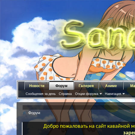
Новости
Форум
Галерея
Аниме
Ма
Сообщения за день
Справка
Опции форума
Навигация
Форум
Добро пожаловать на сайт кавайной ма
заре