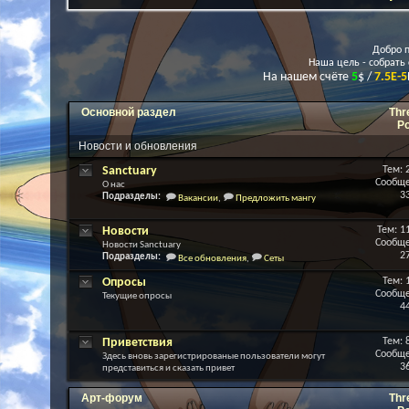
Добро п
Наша цель - собрать
На нашем счёте
5
$ /
7.5E-5
Основной раздел
Thr
P
Новости и обновления
Sanctuary
Тем: 
Сообще
О нас
3
Подразделы:
Вакансии
,
Предложить мангу
Новости
Тем: 1
Сообще
Новости Sanctuary
2
Подразделы:
Все обновления
,
Сеты
Опросы
Тем: 
Сообще
Текущие опросы
4
Приветствия
Тем: 
Сообще
Здесь вновь зарегистрированые пользователи могут
3
представиться и сказать привет
Арт-форум
Thr