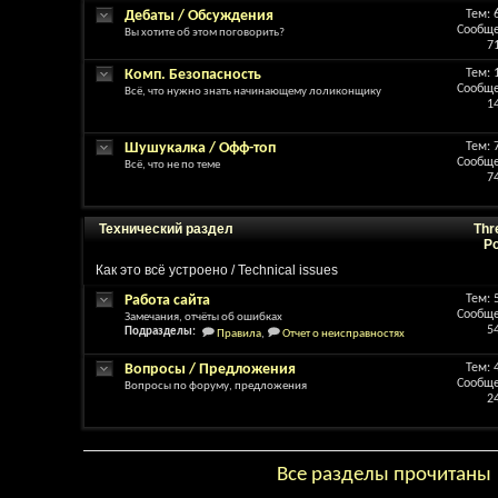
Дебаты / Обсуждения
Тем: 
Сообще
Вы хотите об этом поговорить?
7
Комп. Безопасность
Тем: 
Сообще
Всё, что нужно знать начинающему лоликонщику
1
Шушукалка / Офф-топ
Тем: 
Сообще
Всё, что не по теме
7
Технический раздел
Thr
P
Как это всё устроено / Technical issues
Работа сайта
Тем: 
Сообще
Замечания, отчёты об ошибках
5
Подразделы:
Правила
,
Отчет о неисправностях
Вопросы / Предложения
Тем: 
Сообще
Вопросы по форуму, предложения
2
Все разделы прочитаны