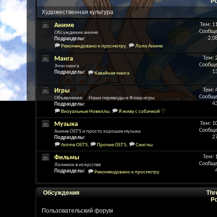
P
Художественная культура
Аниме
Тем: 1
Сообще
Обсуждение аниме
2,0
Подразделы:
Рекомендовано к просмотру
,
Лоли Аниме
Манга
Тем: 
Сообще
Эччи манга
1
Подразделы:
Кавайная манга
Игры
Тем: 
Сообще
Объявления: Наши переводы и Флеш игры
4
Подразделы:
Визуальные Новеллы
,
Я живу с собачкой ♡
Музыка
Тем: 1
Сообще
Аниме OST'S и просто хорошая музыка
2
Подразделы:
Anime OST'S
,
Прочие OST'S
,
Синглы
Фильмы
Тем: 
Сообще
Лоликон в искусстве
Подразделы:
Рекомендовано к просмотру
Обсуждения
Thr
P
Пользовательский форум