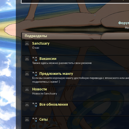
Фору
Но
Подразделы
Sanctuary
О нас
Вакансии
Также здесь можно разместить свои резюме
Предложить мангу
Если вы знаете хорошую мангу достойную перевода с японского или ан
поделитесь с нами! )
Новости
Новости Sanctuary
Все обновления
Сеты