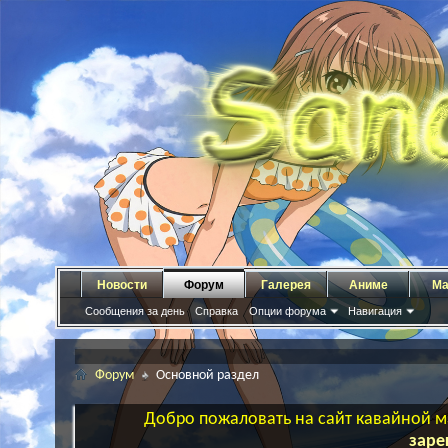
Новости
Форум
Галерея
Аниме
Ма
Сообщения за день
Справка
Опции форума
Навигация
Форум
Основной раздел
Добро пожаловать на сайт кавайной ма
заре