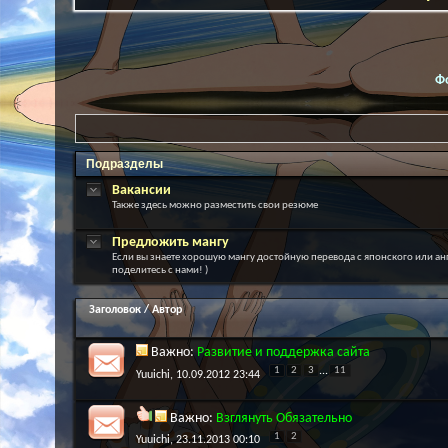
Ф
Подразделы
Вакансии
Также здесь можно разместить свои резюме
Предложить мангу
Если вы знаете хорошую мангу достойную перевода с японского или ан
поделитесь с нами! )
Заголовок
/
Автор
Важно:
Развитие и поддержка сайта
1
2
3
...
11
Yuuichi
, 10.09.2012 23:44
Важно:
Взглянуть Обязательно
1
2
Yuuichi
, 23.11.2013 00:10