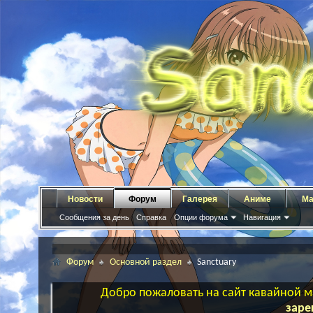
Новости
Форум
Галерея
Аниме
Ма
Сообщения за день
Справка
Опции форума
Навигация
Форум
Основной раздел
Sanctuary
Добро пожаловать на сайт кавайной ма
заре