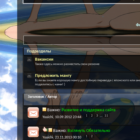
Ф
Подразделы
Вакансии
Также здесь можно разместить свои резюме
Предложить мангу
Если вы знаете хорошую мангу достойную перевода с японского или ан
поделитесь с нами! )
Заголовок
/
Автор
Важно:
Развитие и поддержка сайта
1
2
3
...
11
Yuuichi
, 10.09.2012 23:44
Важно:
Взглянуть Обязательно
1
2
Yuuichi
, 23.11.2013 00:10