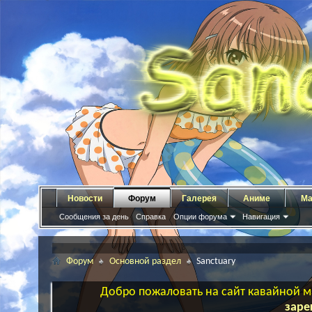
Новости
Форум
Галерея
Аниме
Ма
Сообщения за день
Справка
Опции форума
Навигация
Форум
Основной раздел
Sanctuary
Добро пожаловать на сайт кавайной ма
заре