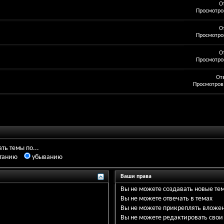
О
Просмотров
О
Просмотров
О
Просмотров
От
Просмотров:
ть темы по...
танию
убыванию
Ваши права
Вы
не можете
создавать новые те
Вы
не можете
отвечать в темах
Вы
не можете
прикреплять вложе
Вы
не можете
редактировать свои