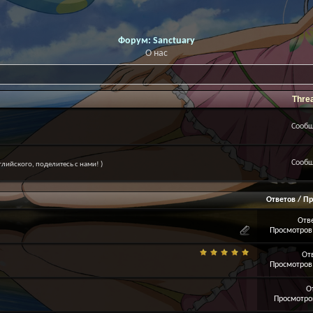
Форум:
Sanctuary
О нас
Thre
Сообщ
Сообщ
лийского, поделитесь с нами! )
Ответов
/
Пр
Отв
Просмотров:
От
Просмотров:
О
Просмотров