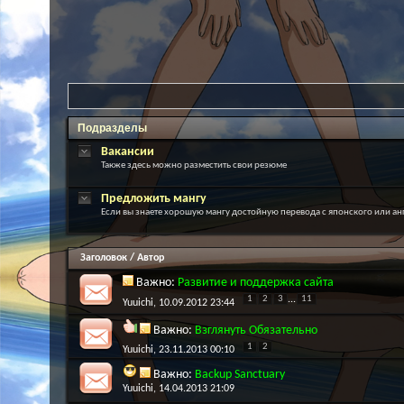
Подразделы
Вакансии
Также здесь можно разместить свои резюме
Предложить мангу
Если вы знаете хорошую мангу достойную перевода с японского или анг
Заголовок
/
Автор
Важно:
Развитие и поддержка сайта
1
2
3
...
11
Yuuichi
, 10.09.2012 23:44
Важно:
Взглянуть Обязательно
1
2
Yuuichi
, 23.11.2013 00:10
Важно:
Backup Sanctuary
Yuuichi
, 14.04.2013 21:09