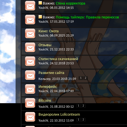
Важно:
Стена корректора
Yuuichi
, 06.01.2012 14:15
Важно:
Помощь тайперу: Правила переносов
Yuuichi
, 17.01.2012 17:19
Кино: Охота
Yuuichi
, 06.09.2025 21:29
Отзывы
Yuuichi
, 21.12.2011 22:33
Статистика скачиваний
Yuuichi
, 24.12.2018 23:53
Развитие сайта
1
2
Кельсер
, 23.03.2018 21:39
Интерфейс
Yuuichi
, 22.04.2018 17:49
Bitcoins
1
2
Yuuichi
, 31.08.2012 00:12
Видеоролик Loliconteam
1
2
Yuuichi
, 22.10.2012 11:09