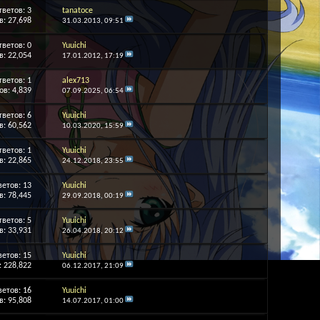
тветов:
3
tanatoce
: 27,698
31.03.2013,
09:51
тветов:
0
Yuuichi
: 22,054
17.01.2012,
17:19
тветов:
1
alex713
в: 4,839
07.09.2025,
06:54
тветов:
6
Yuuichi
: 60,562
10.03.2020,
15:59
тветов:
1
Yuuichi
: 22,865
24.12.2018,
23:55
ветов:
13
Yuuichi
: 78,445
29.09.2018,
00:19
тветов:
5
Yuuichi
: 33,931
26.04.2018,
20:12
ветов:
15
Yuuichi
 228,822
06.12.2017,
21:09
ветов:
16
Yuuichi
: 95,808
14.07.2017,
01:00