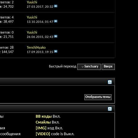
тветов:
2
Yuuichi
: 24,702
27.03.2017,
20:32
тветов:
4
Yuuichi
: 38,497
13.10.2016,
01:47
тветов:
0
Yuuichi
: 21,751
26.06.2015,
02:43
ветов:
28
TenshiNyako
 144,147
17.09.2013,
19:15
Быстрый переход
Sanctuary
Вверх
мы
BB коды
Вкл.
Смайлы
Вкл.
ния
[IMG]
код
Вкл.
 сообщения
[VIDEO]
code is
Выкл.