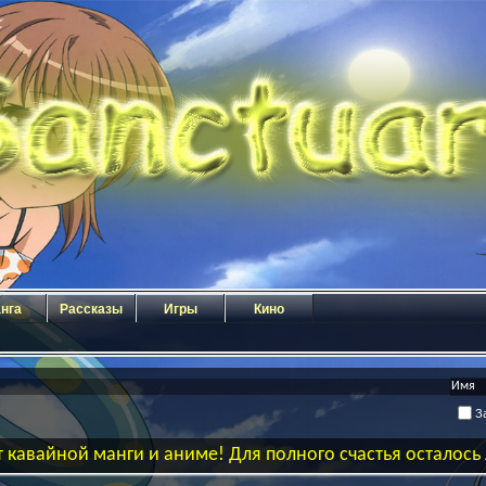
нга
Рассказы
Игры
Кино
За
 кавайной манги и аниме! Для полного счастья осталос