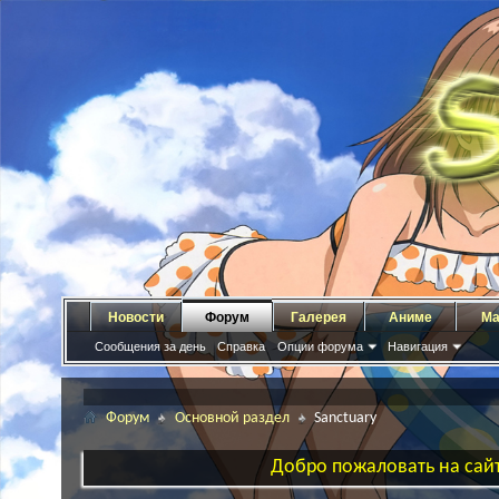
Новости
Форум
Галерея
Аниме
Ма
Сообщения за день
Справка
Опции форума
Навигация
Форум
Основной раздел
Sanctuary
Добро пожаловать на сайт