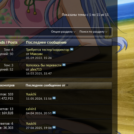
Показаны темы с 1 по 11 из 11
Опции раздела
Поиск по разделу
ads / Posts
Последнее сообщение
Тем: 6
Требуется тестер/корректор
ений: 50
от
Максим
05.09.2022,
15:26
Тем: 3
Хотелось бы перевести
ений: 52
от
alex713
16.03.2025,
15:47
осмотров
Последнее сообщение от
етов:
103
Yuuichi
 472,915
11.05.2026,
11:56
ветов:
13
calvin1
 169,828
04.04.2026,
20:51
тветов:
6
Yuuichi
: 36,303
27.06.2025,
19:06