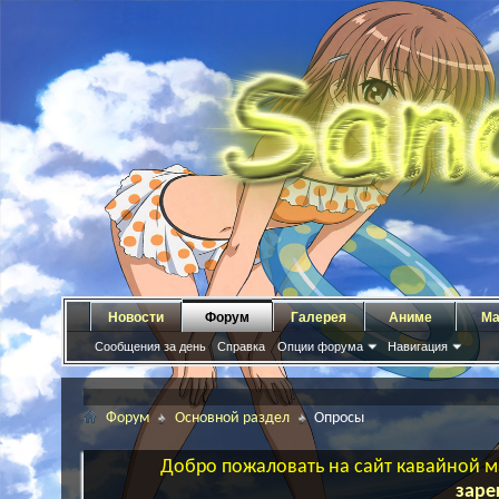
Новости
Форум
Галерея
Аниме
Ма
Сообщения за день
Справка
Опции форума
Навигация
Форум
Основной раздел
Опросы
Добро пожаловать на сайт кавайной ма
заре