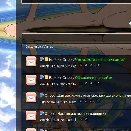
Заголовок
/
Автор
Важно: Опрос:
Что вы хотите на этом сайте?
1
2
3
...
6
Yuuichi
, 17.04.2012 23:42
Важно: Опрос:
Обновления на сайте
1
2
3
...
6
Yuuichi
, 12.05.2017 22:16
Опрос:
Для вас лоля это от скольки до скольки ле
1
2
3
...
9
Gilmor
, 04.08.2012 09:09
Опрос:
Насколько вы лоликонщик?
1
2
Yuuichi
, 29.01.2012 00:08