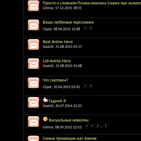
Просто о сложном Психосоматика (серия про лолико
Gilmor
, 17.12.2015 18:31
Ваши любимые персонажи
1
2
CSpot
, 08.04.2012 12:48
Best Anime Here
Yuuichi
, 31.08.2015 01:17
Loli Anime Here
Yuuichi
, 31.08.2015 01:08
Что смотрим?
1
2
CSpot
, 20.04.2012 05:41
Гадкий Я
Yuuichi
, 20.07.2014 22:25
Визуальные новеллы
1
2
3
...
5
Gilmor
, 08.09.2012 22:53
Самые тронувшие вас Аниме