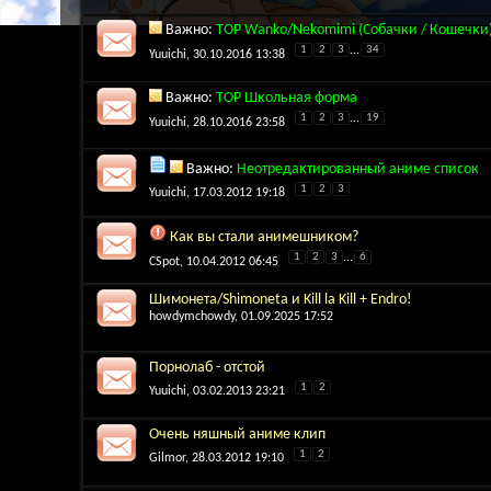
Важно:
TOP Wanko/Nekomimi (Собачки / Кошечки
1
2
3
...
34
Yuuichi
, 30.10.2016 13:38
Важно:
TOP Школьная форма
1
2
3
...
19
Yuuichi
, 28.10.2016 23:58
Важно:
Неотредактированный аниме список
1
2
3
Yuuichi
, 17.03.2012 19:18
Как вы стали анимешником?
1
2
3
...
6
CSpot
, 10.04.2012 06:45
Шимонета/Shimoneta и Kill la Kill + Endro!
howdymchowdy
, 01.09.2025 17:52
Порнолаб - отстой
1
2
Yuuichi
, 03.02.2013 23:21
Очень няшный аниме клип
1
2
Gilmor
, 28.03.2012 19:10