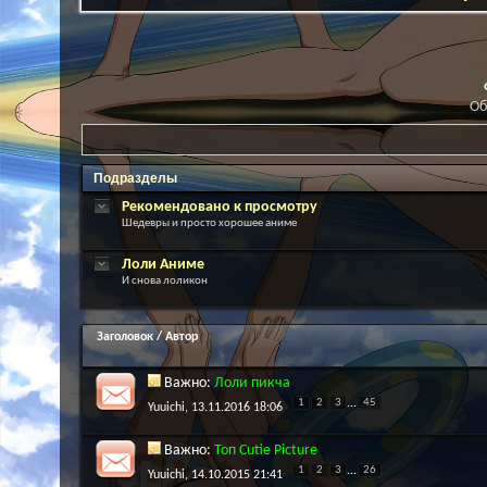
Об
Подразделы
Рекомендовано к просмотру
Шедевры и просто хорошее аниме
Лоли Аниме
И снова лоликон
Заголовок
/
Автор
Важно:
Лоли пикча
1
2
3
...
45
Yuuichi
, 13.11.2016 18:06
Важно:
Топ Cutie Picture
1
2
3
...
26
Yuuichi
, 14.10.2015 21:41