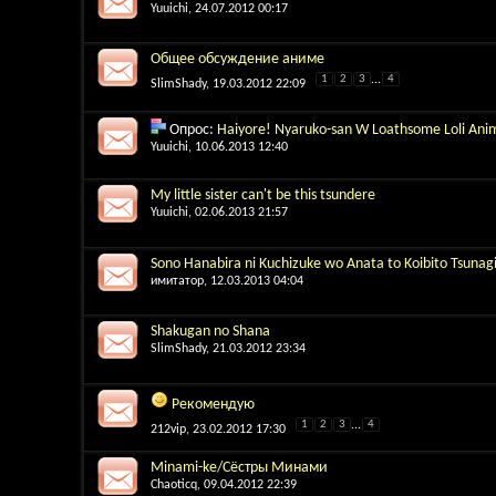
Yuuichi
, 24.07.2012 00:17
Общее обсуждение аниме
1
2
3
...
4
SlimShady
, 19.03.2012 22:09
Опрос:
Haiyore! Nyaruko-san W Loathsome Loli Ani
Yuuichi
, 10.06.2013 12:40
My little sister can't be this tsundere
Yuuichi
, 02.06.2013 21:57
Sono Hanabira ni Kuchizuke wo Anata to Koibito Tsunag
имитатор
, 12.03.2013 04:04
Shakugan no Shana
SlimShady
, 21.03.2012 23:34
Рекомендую
1
2
3
...
4
212vip
, 23.02.2012 17:30
Minami-ke/Сёстры Минами
Chaoticq
, 09.04.2012 22:39