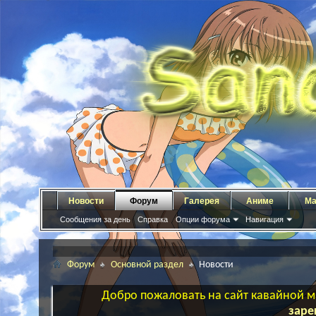
Новости
Форум
Галерея
Аниме
Ма
Сообщения за день
Справка
Опции форума
Навигация
Форум
Основной раздел
Новости
Добро пожаловать на сайт кавайной ма
заре