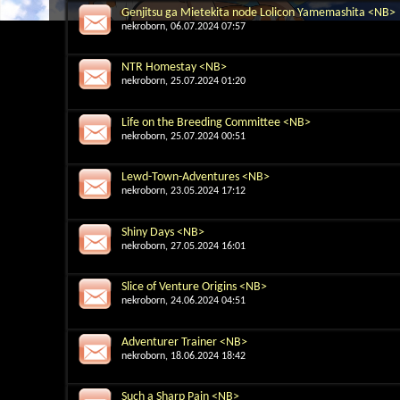
Genjitsu ga Mietekita node Lolicon Yamemashita <NB>
nekroborn
, 06.07.2024 07:57
NTR Homestay <NB>
nekroborn
, 25.07.2024 01:20
Life on the Breeding Committee <NB>
nekroborn
, 25.07.2024 00:51
Lewd-Town-Adventures <NB>
nekroborn
, 23.05.2024 17:12
Shiny Days <NB>
nekroborn
, 27.05.2024 16:01
Slice of Venture Origins <NB>
nekroborn
, 24.06.2024 04:51
Adventurer Trainer <NB>
nekroborn
, 18.06.2024 18:42
Such a Sharp Pain <NB>