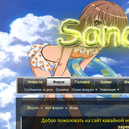
Новости
Форум
Галерея
Аниме
Ма
Сообщения за день
Справка
Опции форума
Навигация
Форум
Арт-форум
Игры
Добро пожаловать на сайт кавайной ма
заре