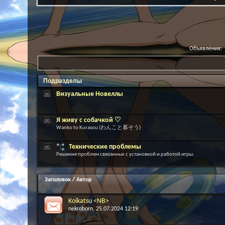
Объявления:
Подразделы
Визуальные Новеллы
Я живу с собачкой ♡
Wanko to Kurasou (わんこと暮そう)
Технические проблемы
Решение проблем связанных с установкой и работой игры.
Заголовок
/
Автор
Koikatsu <NB>
nekroborn
, 25.07.2024 12:19