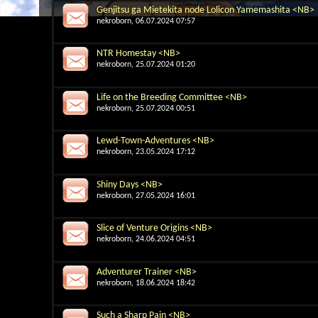
Genjitsu ga Mietekita node Lolicon Yamemashita <NB>
nekroborn
, 06.07.2024 07:57
NTR Homestay <NB>
nekroborn
, 25.07.2024 01:20
Life on the Breeding Committee <NB>
nekroborn
, 25.07.2024 00:51
Lewd-Town-Adventures <NB>
nekroborn
, 23.05.2024 17:12
Shiny Days <NB>
nekroborn
, 27.05.2024 16:01
Slice of Venture Origins <NB>
nekroborn
, 24.06.2024 04:51
Adventurer Trainer <NB>
nekroborn
, 18.06.2024 18:42
Such a Sharp Pain <NB>