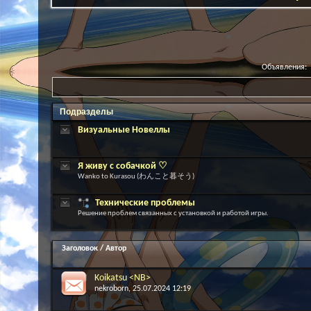
Объявления:
Подразделы
Визуальные Новеллы
Я живу с собачкой ♡
Wanko to Kurasou (わんこと暮そう)
Технические проблемы
Решение проблем связанных с установкой и работой игры.
Заголовок
/
Автор
Koikatsu <NB>
nekroborn
, 25.07.2024 12:19