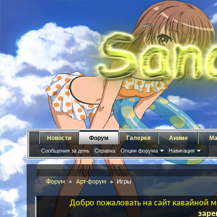
Новости
Форум
Галерея
Аниме
Ма
Сообщения за день
Справка
Опции форума
Навигация
Форум
Арт-форум
Игры
Добро пожаловать на сайт кавайной ма
заре