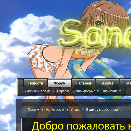
Новости
Форум
Галерея
Аниме
Ма
Сообщения за день
Справка
Опции форума
Навигация
Форум
Арт-форум
Игры
Я живу с собачкой ♡
Добро пожаловать н