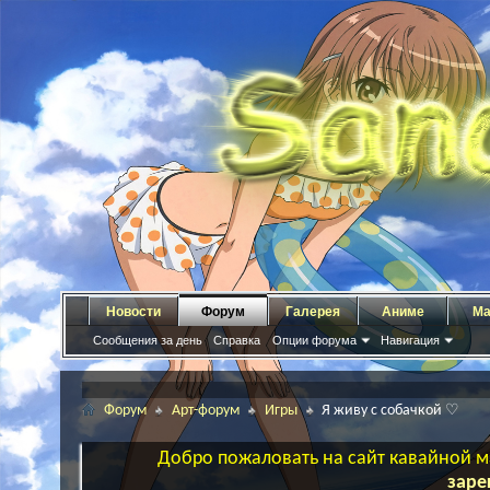
Новости
Форум
Галерея
Аниме
Ма
Сообщения за день
Справка
Опции форума
Навигация
Форум
Арт-форум
Игры
Я живу с собачкой ♡
Добро пожаловать на сайт кавайной ма
заре