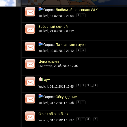
Опрос:
Любимый персонаж WtK
1
2
Yuuichi
, 14.02.2012 21:04
Забавный случай
Yuuichi
, 21.03.2012 00:19
Опрос:
Патч антицензуры
1
2
Yuuichi
, 10.03.2012 21:12
Цена жизни
имитатор
, 20.08.2013 12:36
Арт
1
2
3
...
4
Yuuichi
, 31.12.2011 13:45
Опрос:
Обсуждение
1
2
Yuuichi
, 31.12.2011 13:38
Отчёт об ошибках
1
2
3
...
4
Yuuichi
, 31.12.2011 13:37