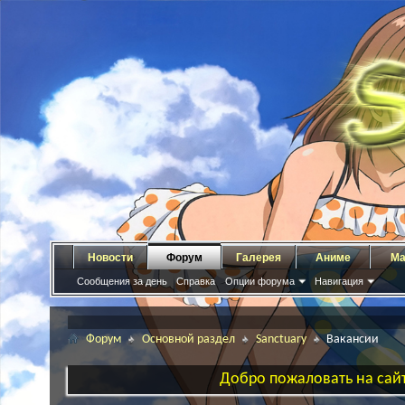
Новости
Форум
Галерея
Аниме
Ма
Сообщения за день
Справка
Опции форума
Навигация
Форум
Основной раздел
Sanctuary
Вакансии
Добро пожаловать на сайт