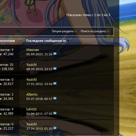
Показаны темы с 1 по 3 из 3
Опции раздела
Поиск по разделу
осмотров
Последнее сообщение от
тветов:
9
Максим
: 47,240
05.09.2022,
15:26
ветов:
25
Yuuichi
 158,550
08.09.2013,
23:52
тветов:
0
Yuuichi
: 20,617
17.01.2012,
13:46
тветов:
1
Alberto
: 24,341
05.07.2018,
00:57
тветов:
9
loli410
: 42,989
06.04.2015,
07:05
тветов:
0
Yuuichi
: 21,217
27.04.2013,
01:20