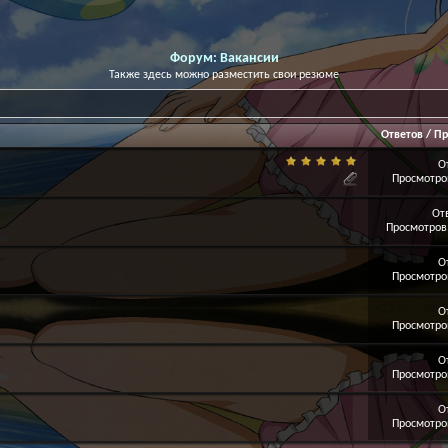
Форум:
Вакансии
Также здесь можно разместить свои резюме
Ответов
/
Пр
О
Просмотров
От
Просмотров:
О
Просмотров
О
Просмотров
О
Просмотров
О
Просмотров