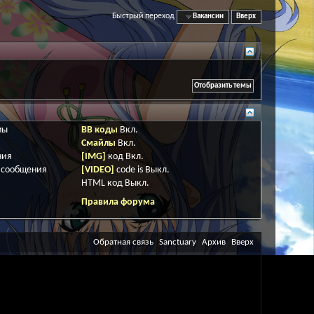
Быстрый переход
Вакансии
Вверх
мы
BB коды
Вкл.
Смайлы
Вкл.
ния
[IMG]
код
Вкл.
 сообщения
[VIDEO]
code is
Выкл.
HTML код
Выкл.
Правила форума
Обратная связь
Sanctuary
Архив
Вверх