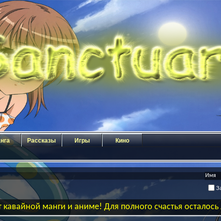
нга
Рассказы
Игры
Кино
За
 кавайной манги и аниме! Для полного счастья осталос