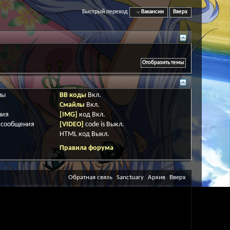
Быстрый переход
Вакансии
Вверх
мы
BB коды
Вкл.
Смайлы
Вкл.
ния
[IMG]
код
Вкл.
 сообщения
[VIDEO]
code is
Выкл.
HTML код
Выкл.
Правила форума
Обратная связь
Sanctuary
Архив
Вверх