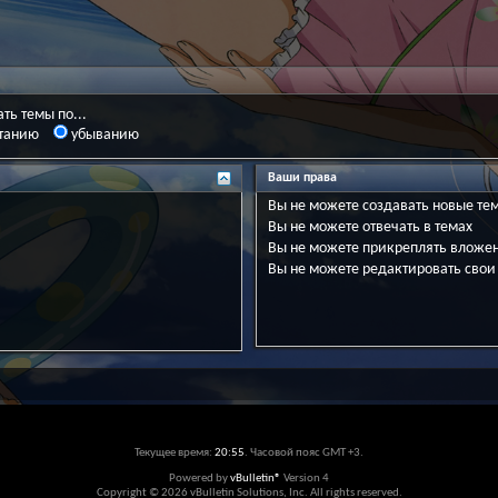
ть темы по...
танию
убыванию
Ваши права
Вы
не можете
создавать новые те
Вы
не можете
отвечать в темах
Вы
не можете
прикреплять вложе
Вы
не можете
редактировать свои
Текущее время:
20:55
. Часовой пояс GMT +3.
Powered by
vBulletin®
Version 4
Copyright © 2026 vBulletin Solutions, Inc. All rights reserved.