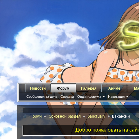
Новости
Форум
Галерея
Аниме
Ма
Сообщения за день
Справка
Опции форума
Навигация
Форум
Основной раздел
Sanctuary
Вакансии
Добро пожаловать на сайт