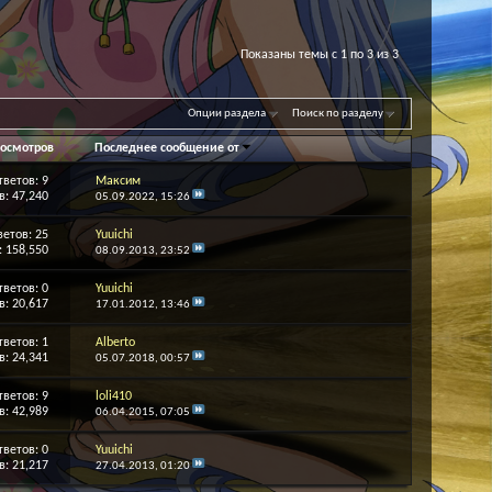
Показаны темы с 1 по 3 из 3
Опции раздела
Поиск по разделу
осмотров
Последнее сообщение от
тветов:
9
Максим
: 47,240
05.09.2022,
15:26
ветов:
25
Yuuichi
 158,550
08.09.2013,
23:52
тветов:
0
Yuuichi
: 20,617
17.01.2012,
13:46
тветов:
1
Alberto
: 24,341
05.07.2018,
00:57
тветов:
9
loli410
: 42,989
06.04.2015,
07:05
тветов:
0
Yuuichi
: 21,217
27.04.2013,
01:20