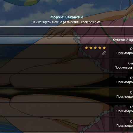
Форум:
Вакансии
Также здесь можно разместить свои резюме
Ответов
/
Пр
О
Просмотров
От
Просмотров:
О
Просмотров
О
Просмотров
О
Просмотров
О
Просмотров