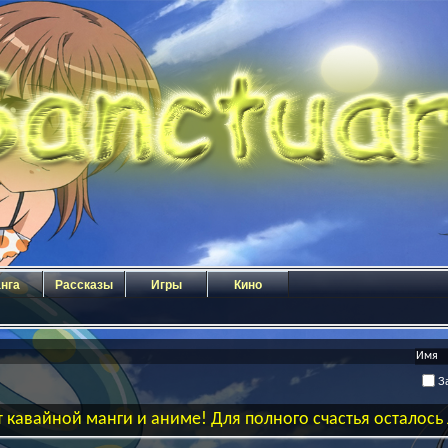
нга
Рассказы
Игры
Кино
За
 кавайной манги и аниме! Для полного счастья осталос