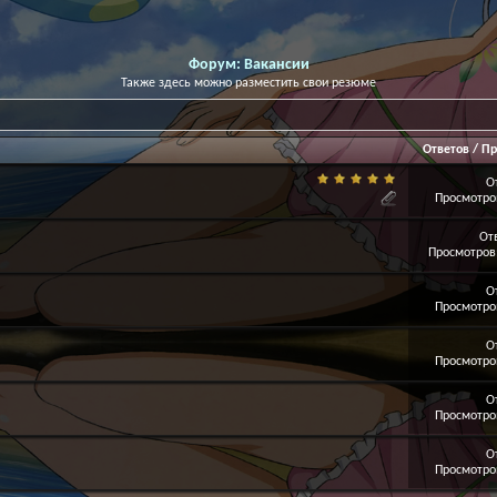
Форум:
Вакансии
Также здесь можно разместить свои резюме
Ответов
/
Пр
О
Просмотров
От
Просмотров:
О
Просмотров
О
Просмотров
О
Просмотров
О
Просмотров