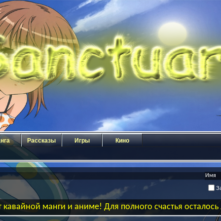
нга
Рассказы
Игры
Кино
За
 кавайной манги и аниме! Для полного счастья осталос