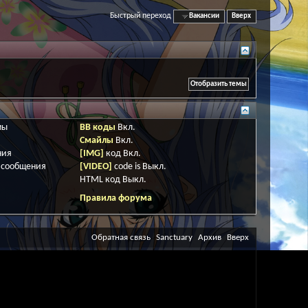
Быстрый переход
Вакансии
Вверх
мы
BB коды
Вкл.
Смайлы
Вкл.
ния
[IMG]
код
Вкл.
 сообщения
[VIDEO]
code is
Выкл.
HTML код
Выкл.
Правила форума
Обратная связь
Sanctuary
Архив
Вверх