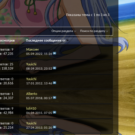
Показаны темы с 1 по 3 из 3
Опции раздела
Поиск по разделу
осмотров
Последнее сообщение от
тветов:
9
Максим
: 47,235
05.09.2022,
15:26
ветов:
25
Yuuichi
 158,539
08.09.2013,
23:52
тветов:
0
Yuuichi
: 20,616
17.01.2012,
13:46
тветов:
1
Alberto
: 24,337
05.07.2018,
00:57
тветов:
9
loli410
: 42,984
06.04.2015,
07:05
тветов:
0
Yuuichi
: 21,214
27.04.2013,
01:20