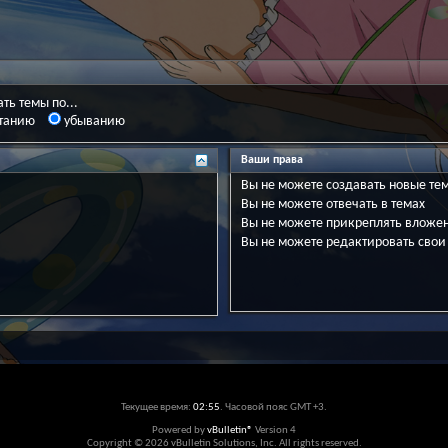
ть темы по...
танию
убыванию
Ваши права
Вы
не можете
создавать новые те
Вы
не можете
отвечать в темах
Вы
не можете
прикреплять вложе
Вы
не можете
редактировать свои
Текущее время:
02:55
. Часовой пояс GMT +3.
Powered by
vBulletin®
Version 4
Copyright © 2026 vBulletin Solutions, Inc. All rights reserved.