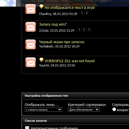
Не отображается текст в игре
1
2
Chaoticq
, 06.01.2012 01:30
Запуск под win7
1
2
3
212vip
, 23.01.2012 21:29
Черный экран при запуске
ЧеЛоВеК)
, 05.02.2012 20:29
VORBISFILE.DLL was not found
Yuuichi
, 04.01.2012 23:50
Настройка отображения тем
Отображать темы ...
Критерий сортировки:
Сортирова
возрас
Список иконок
Непрочитанные сообщения