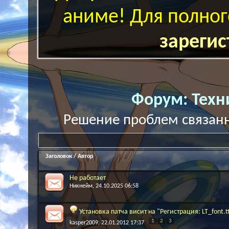
аниме! Для полног
зарегис
Форум:
Техн
Решение проблем связанн
Заголовок
/
Автор
Не работает
Никнейм
, 24.10.2025 06:58
Установка патча висит на "Регистрация: LT_font.t
1
2
3
kasper2009
, 22.01.2012 17:37