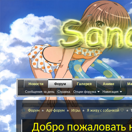
Новости
Форум
Галерея
Аниме
Ма
Сообщения за день
Справка
Опции форума
Навигация
Форум
Арт-форум
Игры
Я живу с собачкой ♡
Добро пожаловать н