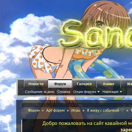
Новости
Форум
Галерея
Аниме
Ма
Сообщения за день
Справка
Опции форума
Навигация
Форум
Арт-форум
Игры
Я живу с собачкой ♡
Добро пожаловать на сайт кавайной ма
заре