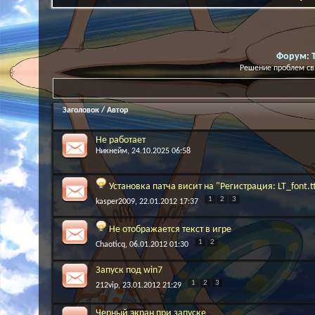
Форум:
Решение проблем свя
Заголовок
/
Автор
Не работает
Никнейм
, 24.10.2025 06:58
Установка патча висит на "Регистрация: LT_font.t
1
2
3
kasper2009
, 22.01.2012 17:37
Не отображается текст в игре
1
2
Chaoticq
, 06.01.2012 01:30
Запуск под win7
1
2
3
212vip
, 23.01.2012 21:29
Черный экран при запуске