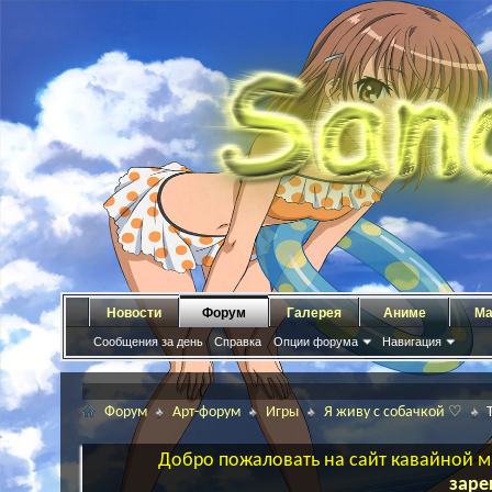
Новости
Форум
Галерея
Аниме
Ма
Сообщения за день
Справка
Опции форума
Навигация
Форум
Арт-форум
Игры
Я живу с собачкой ♡
Добро пожаловать на сайт кавайной ма
заре