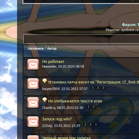
Форум:
Решение проблем свя
Заголовок
/
Автор
Не работает
Никнейм
, 24.10.2025 06:58
Установка патча висит на "Регистрация: LT_font.t
1
2
3
kasper2009
, 22.01.2012 17:37
Не отображается текст в игре
1
2
Chaoticq
, 06.01.2012 01:30
Запуск под win7
1
2
3
212vip
, 23.01.2012 21:29
Черный экран при запуске