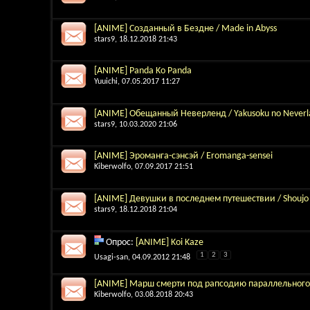
[ANIME] Созданный в Бездне / Made in Abyss
stars9
, 18.12.2018 21:43
[ANIME] Panda Ko Panda
Yuuichi
, 07.05.2017 11:27
[ANIME] Обещанный Неверленд / Yakusoku no Neverl
stars9
, 10.03.2020 21:06
[ANIME] Эроманга-сэнсэй / Eromanga-sensei
Kiberwolfo
, 07.09.2017 21:51
[ANIME] Девушки в последнем путешествии / Shoujo
stars9
, 18.12.2018 21:04
Опрос:
[ANIME] Koi Kaze
1
2
3
Usagi-san
, 04.09.2012 21:48
[ANIME] Марш смерти под рапсодию параллельног
Kiberwolfo
, 03.08.2018 20:43