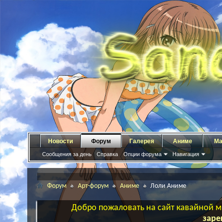
Новости
Форум
Галерея
Аниме
Ма
Сообщения за день
Справка
Опции форума
Навигация
Форум
Арт-форум
Аниме
Лоли Аниме
Добро пожаловать на сайт кавайной ма
заре