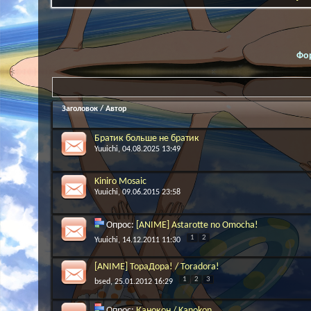
Фо
Заголовок
/
Автор
Братик больше не братик
Yuuichi
, 04.08.2025 13:49
Kiniro Mosaic
Yuuichi
, 09.06.2015 23:58
Опрос:
[ANIME] Astarotte no Omocha!
1
2
Yuuichi
, 14.12.2011 11:30
[ANIME] ТораДора! / Toradora!
1
2
3
bsed
, 25.01.2012 16:29
Опрос:
Канокон / Kanokon