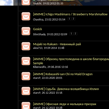
Yuuichi
, 19.02.2012 01:35
[ANIME] Ichigo Mashimaro / Strawberry Marshmallow
1
2
Chaoticq
, 23.02.2012 01:54
Gosick
1
2
SlimShady
, 19.03.2012 02:09
Mujaki no Rakuen - Невинный рай
alex713
, 19.09.2014 11:48
[ANIME] Образец простолюдина в школе благородны
Sample
Kiberwolfo
, 29.06.2016 13:16
[ANIME] Kobayashi-san Chi no Maid Dragon
stars9
, 22.03.2020 20:01
[ANIME] Судьба. Девочка-волшебница Иллия
stars9
, 26.12.2022 15:16
[ANIME] Офисная леди и малышка-призрак
stars9
, 24.12.2022 10:28