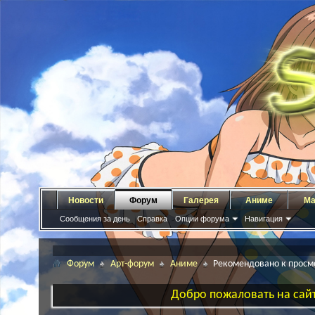
Новости
Форум
Галерея
Аниме
Ма
Сообщения за день
Справка
Опции форума
Навигация
Форум
Арт-форум
Аниме
Рекомендовано к просм
Добро пожаловать на сайт