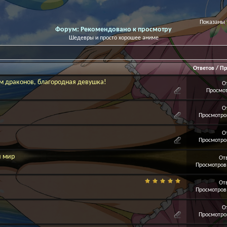
Показаны т
Форум:
Рекомендовано к просмотру
Шедевры и просто хорошее аниме
Ответов
/
Пр
ом драконов, благородная девушка!
О
Просмот
О
Просмотров
О
Просмотров
й мир
От
Просмотров:
От
Просмотров:
О
Просмотров