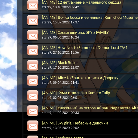
[ANIME] 12 лет: Биение маленького сердца.
stars9
, 13.10.2022 09:42
[ANIME] Дочка босса и её нянька. Kumichou Musume 
stars9
, 15.09.2022 17:37
[ANIME] Семья шпиона. SPY x FAMILY
stars9
, 06.06.2022 10:24
[ANIME] How Not to Summon a Demon Lord TV-1
stars9
, 27.10.2021 13:56
[ANIME] Black Bullet
stars9
, 17.10.2021 22:07
[ANIME] Alice to Zouroku. Алиса и Дзороку
stars9
, 09.04.2021 21:41
[ANIME] Куми и тюльпан Kumi to Tulip
stars9
, 02.05.2021 08:01
[ANIME] Унесённый на остров Айран. Nagasarete Air
stars9
, 11.02.2021 20:33
[ANIME] Sky girls. Небесные девочки
stars9
, 13.05.2020 22:02