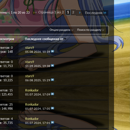
Страница 1 из 2
1
2
емы с 1 по 20 из 33
Последняя
Опции раздела
Поиск по разделу
осмотров
Последнее сообщение от
тветов:
0
stars9
ров: 148
05.08.2026,
10:39
тветов:
0
stars9
: 11,753
11.09.2025,
19:38
тветов:
0
stars9
: 10,225
06.08.2025,
15:29
ветов:
15
Ronkador
 125,455
01.07.2024,
17:09
ветов:
25
Ronkador
 146,986
01.07.2024,
17:05
тветов:
4
Ronkador
: 35,735
01.07.2024,
17:01