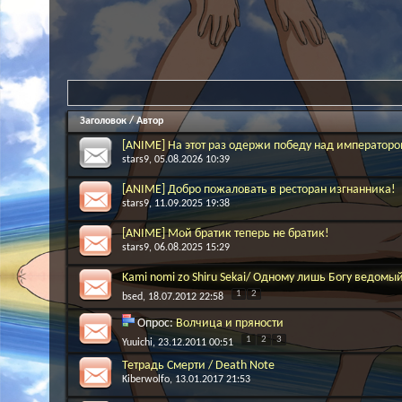
Заголовок
/
Автор
[ANIME] На этот раз одержи победу над император
stars9
, 05.08.2026 10:39
[ANIME] Добро пожаловать в ресторан изгнанника!
stars9
, 11.09.2025 19:38
[ANIME] Мой братик теперь не братик!
stars9
, 06.08.2025 15:29
Kami nomi zo Shiru Sekai/ Одному лишь Богу ведомы
1
2
bsed
, 18.07.2012 22:58
Опрос:
Волчица и пряности
1
2
3
Yuuichi
, 23.12.2011 00:51
Тетрадь Смерти / Death Note
Kiberwolfo
, 13.01.2017 21:53