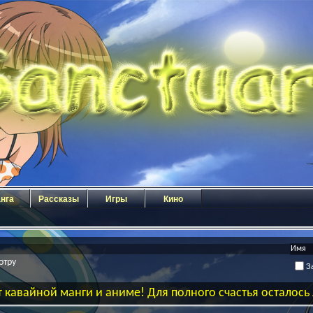
нга
Рассказы
Игры
Кино
отру
За
 кавайной манги и аниме! Для полного счастья осталос