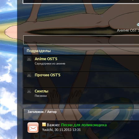
Аниме OST'S
Подразделы
Anime OST'S
Саундтреки из аниме
Прочие OST'S
Синглы
Песенки
Заголовок
/
Автор
Важно:
Песни для лоликонщика
Yuuichi
, 30.11.2013 13:31