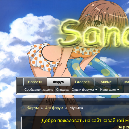
Новости
Форум
Галерея
Аниме
Ма
Сообщения за день
Справка
Опции форума
Навигация
Форум
Арт-форум
Музыка
Добро пожаловать на сайт кавайной ма
заре