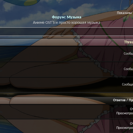
Показаны т
Форум:
Музыка
Аниме OST'S и просто хорошая музыка
Thre
Сообщ
Сообщ
Сообще
Ответов
/
Пр
О
Просмотров
О
Просмотров