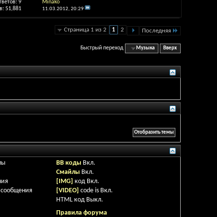
тветов:
9
Minako
: 51,881
11.03.2012,
20:29
Страница 1 из 2
1
2
Последняя
Быстрый переход
Музыка
Вверх
мы
BB коды
Вкл.
Смайлы
Вкл.
ния
[IMG]
код
Вкл.
 сообщения
[VIDEO]
code is
Вкл.
HTML код
Выкл.
Правила форума