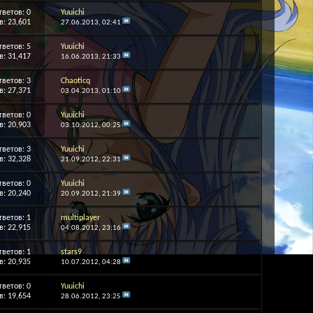
тветов:
0
Yuuichi
: 23,601
27.06.2013,
02:41
тветов:
5
Yuuichi
: 31,417
16.06.2013,
21:33
тветов:
3
Chaoticq
: 27,371
03.04.2013,
01:10
тветов:
0
Yuuichi
: 20,903
03.10.2012,
00:25
тветов:
3
Yuuichi
: 32,328
21.09.2012,
22:31
тветов:
0
Yuuichi
: 20,240
20.09.2012,
21:39
тветов:
1
multiplayer
: 22,915
04.08.2012,
23:16
тветов:
1
stars9
: 20,935
10.07.2012,
04:28
тветов:
0
Yuuichi
: 19,654
28.06.2012,
23:25