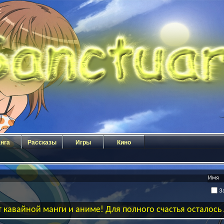
нга
Рассказы
Игры
Кино
За
 кавайной манги и аниме! Для полного счастья осталос