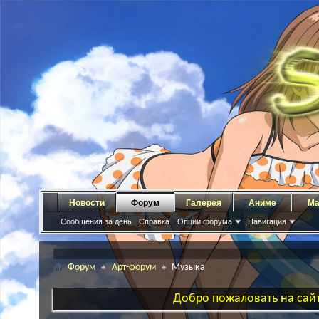
Новости
Форум
Галерея
Аниме
Ма
Сообщения за день
Справка
Опции форума
Навигация
Форум
Арт-форум
Музыка
Добро пожаловать на сайт