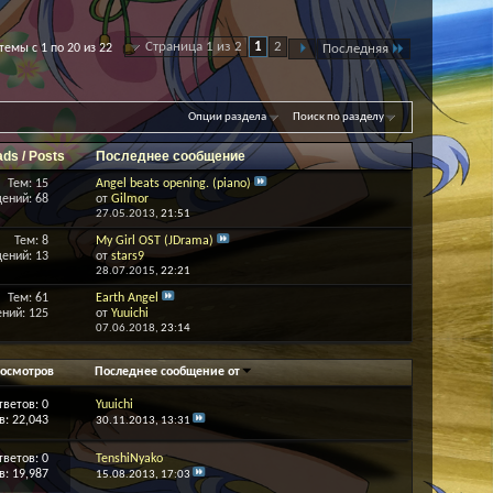
Страница 1 из 2
1
2
емы с 1 по 20 из 22
Последняя
Опции раздела
Поиск по разделу
ads / Posts
Последнее сообщение
Тем: 15
Angel beats opening. (piano)
ений: 68
от
Gilmor
27.05.2013,
21:51
Тем: 8
My Girl OST (JDrama)
ений: 13
от
stars9
28.07.2015,
22:21
Тем: 61
Earth Angel
ний: 125
от
Yuuichi
07.06.2018,
23:14
осмотров
Последнее сообщение от
тветов:
0
Yuuichi
: 22,043
30.11.2013,
13:31
тветов:
0
TenshiNyako
: 19,987
15.08.2013,
17:03