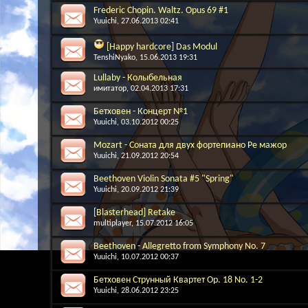
Frederic Chopin. Waltz. Opus 69 #1
Yuuichi
, 27.06.2013 02:41
[Happy hardcore] Das Modul
TenshiNyako
, 15.06.2013 19:31
Lullaby - Колыбельная
имитатор
, 02.04.2013 17:31
Бетховен - Концерт №1
Yuuichi
, 03.10.2012 00:25
Mozart - Соната для двух фортепиано Ре мажор
Yuuichi
, 21.09.2012 20:54
Beethoven Violin Sonata #5 "Spring"
Yuuichi
, 20.09.2012 21:39
[Blasterhead] Retake
multiplayer
, 15.07.2012 16:05
Beethoven - Allegretto from Symphony No. 7
Yuuichi
, 10.07.2012 00:37
Бетховен Струнный Квартет Op. 18 No. 1-2
Yuuichi
, 28.06.2012 23:25