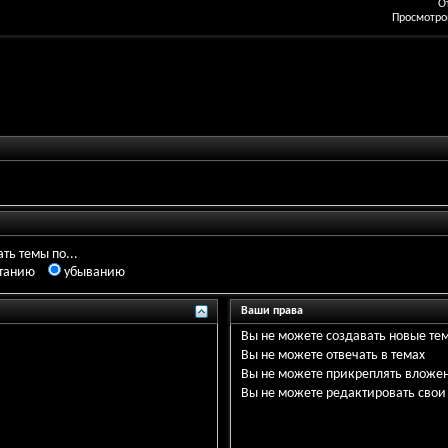
О
Просмотров
ть темы по...
танию
убыванию
Ваши права
Вы
не можете
создавать новые те
Вы
не можете
отвечать в темах
Вы
не можете
прикреплять вложе
Вы
не можете
редактировать свои