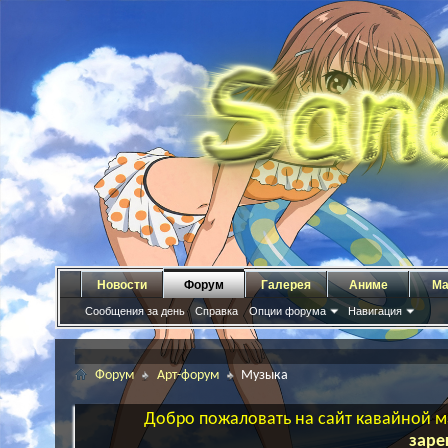
Новости
Форум
Галерея
Аниме
Ма
Сообщения за день
Справка
Опции форума
Навигация
Форум
Арт-форум
Музыка
Добро пожаловать на сайт кавайной ма
заре