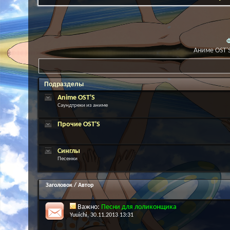
Аниме OST'S
Подразделы
Anime OST'S
Саундтреки из аниме
Прочие OST'S
Синглы
Песенки
Заголовок
/
Автор
Важно:
Песни для лоликонщика
Yuuichi
, 30.11.2013 13:31