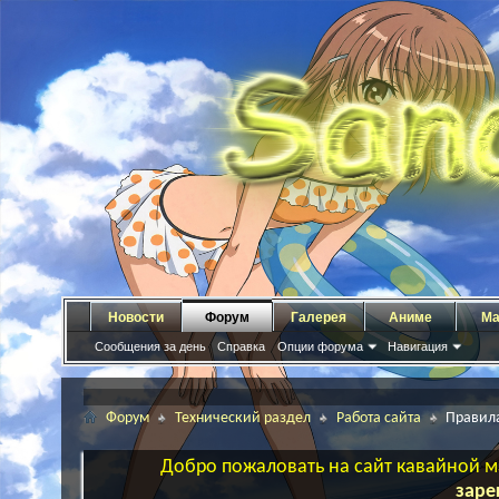
Новости
Форум
Галерея
Аниме
Ма
Сообщения за день
Справка
Опции форума
Навигация
Форум
Технический раздел
Работа сайта
Правил
Добро пожаловать на сайт кавайной ма
заре