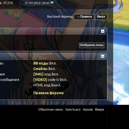
: 37,274
07.04.2012,
20:01
Быстрый переход
Правила
Вверх
мы
BB коды
Вкл.
Смайлы
Вкл.
ния
[IMG]
код
Вкл.
 сообщения
[VIDEO]
code is
Вкл.
HTML код
Выкл.
Правила форума
Обратная связь
Sanctuary
Архив
Вверх