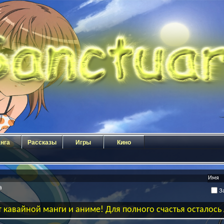
нга
Рассказы
Игры
Кино
а
За
 кавайной манги и аниме! Для полного счастья осталос