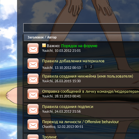
Заголовок
/
Автор
Важно:
Порядок на форуме
Yuuichi
, 10.03.2012 21:01
Правила добавления материалов
1
2
Yuuichi
, 13.10.2012 00:13
Правила создания никнейма (имя пользователя)
Yuuichi
, 26.03.2015 15:30
Отправка сообщений в личку команде/модератера
Yuuichi
, 28.11.2013 00:41
Правила создания подписи
Yuuichi
, 24.03.2012 21:56
Переход на личности / Offensive behaviour
Chaoticq
, 12.02.2013 00:51
Тролинг