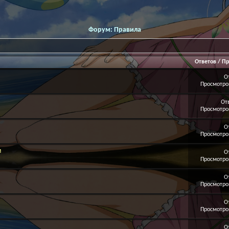
Форум:
Правила
Ответов
/
Пр
О
Просмотров
От
Просмотров
О
Просмотров
м
О
Просмотров
О
Просмотров
О
Просмотров
О