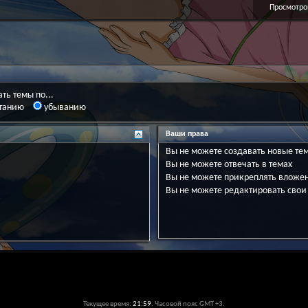
Просмотров
ть темы по...
танию
убыванию
Ваши права
Вы
не можете
создавать новые те
Вы
не можете
отвечать в темах
Вы
не можете
прикреплять вложе
Вы
не можете
редактировать свои
Текущее время:
21:59
. Часовой пояс GMT +3.