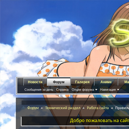
Новости
Форум
Галерея
Аниме
Ма
Сообщения за день
Справка
Опции форума
Навигация
Форум
Технический раздел
Работа сайта
Правил
Добро пожаловать на сайт