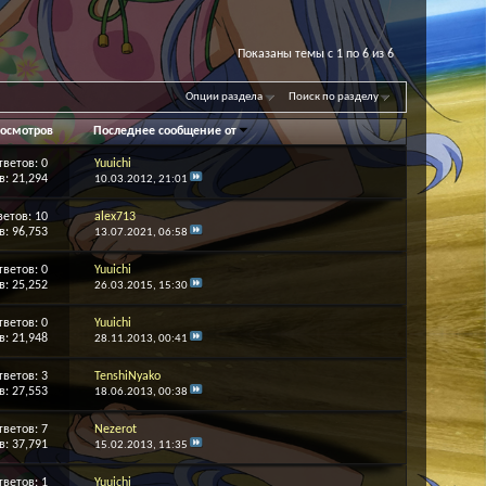
Показаны темы с 1 по 6 из 6
Опции раздела
Поиск по разделу
осмотров
Последнее сообщение от
тветов:
0
Yuuichi
: 21,294
10.03.2012,
21:01
ветов:
10
alex713
: 96,753
13.07.2021,
06:58
тветов:
0
Yuuichi
: 25,252
26.03.2015,
15:30
тветов:
0
Yuuichi
: 21,948
28.11.2013,
00:41
тветов:
3
TenshiNyako
: 27,553
18.06.2013,
00:38
тветов:
7
Nezerot
: 37,791
15.02.2013,
11:35
тветов:
1
Yuuichi