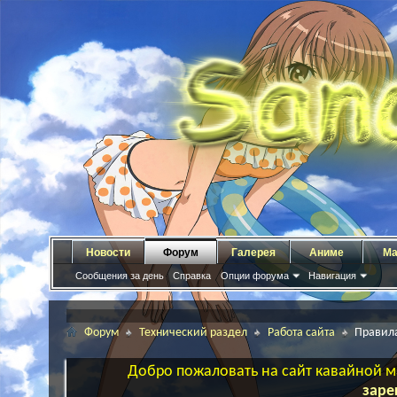
Новости
Форум
Галерея
Аниме
Ма
Сообщения за день
Справка
Опции форума
Навигация
Форум
Технический раздел
Работа сайта
Правил
Добро пожаловать на сайт кавайной ма
заре