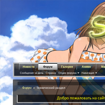
Новости
Форум
Галерея
Аниме
Ма
Сообщения за день
Справка
Опции форума
Навигация
Форум
Технический раздел
Добро пожаловать на сайт