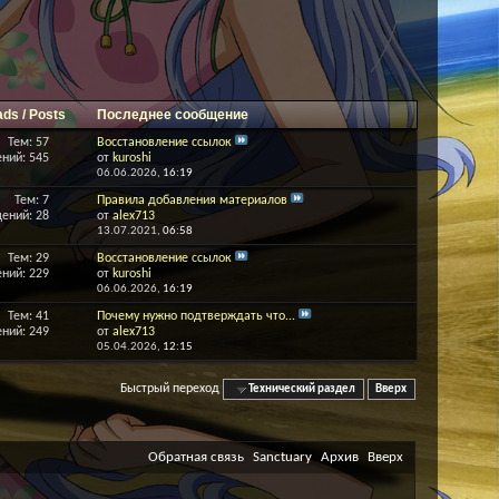
ads / Posts
Последнее сообщение
Тем: 57
Восстановление ссылок
ний: 545
от
kuroshi
06.06.2026,
16:19
Тем: 7
Правила добавления материалов
ений: 28
от
alex713
13.07.2021,
06:58
Тем: 29
Восстановление ссылок
ний: 229
от
kuroshi
06.06.2026,
16:19
Тем: 41
Почему нужно подтверждать что...
ний: 249
от
alex713
05.04.2026,
12:15
Быстрый переход
Технический раздел
Вверх
Обратная связь
Sanctuary
Архив
Вверх