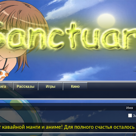
нга
Рассказы
Игры
Кино
За
 кавайной манги и аниме! Для полного счастья осталос