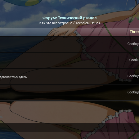
Форум:
Технический раздел
Как это всё устроено / Technical issues
Thre
Сообще
Сообщ
Сообще
давайте тему здесь.
Сообще