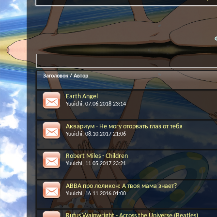
Заголовок
/
Автор
Earth Angel
Yuuichi
, 07.06.2018 23:14
Аквариум - Не могу оторвать глаз от тебя
Yuuichi
, 08.10.2017 21:06
Robert Miles - Children
Yuuichi
, 11.05.2017 23:21
ABBA про лоликон: А твоя мама знает?
Yuuichi
, 16.11.2016 01:00
Rufus Wainwright - Across the Universe (Beatles)