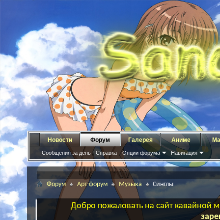
Новости
Форум
Галерея
Аниме
Ма
Сообщения за день
Справка
Опции форума
Навигация
Форум
Арт-форум
Музыка
Синглы
Добро пожаловать на сайт кавайной ма
заре