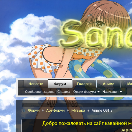
Новости
Форум
Галерея
Аниме
Ма
Сообщения за день
Справка
Опции форума
Навигация
Форум
Арт-форум
Музыка
Anime OST'S
Добро пожаловать на сайт кавайной ма
заре