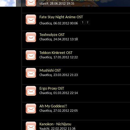
stars9
, 28.06.2012 19:35
Fate Stay Night Anime OST
1
2
Chaoticq
, 06.02.2012 00:06
Texhnolyze OST
Chaoticq
, 24.04.2012 13:18
Tekkon Kinkreet OST
Chaoticq
, 17.05.2012 12:22
Mushishi OST
Chaoticq
, 23.03.2012 21:23
Ergo Proxy OST
Chaoticq
, 01.03.2012 22:14
Ah My Goddess!!
Chaoticq
, 27.02.2012 22:05
Kanokon - Nichijyou
Yuuichi
, 22.02.2012 11:36