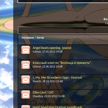
Фо
Са
Заголовок
/
Автор
Angel beats opening. (piano)
Gilmor
, 27.05.2013 19:28
Классный клип по "Волчица и пряности".
Gilmor
, 22.06.2012 23:08
I, My, Me Strawberry Eggs - Dearest
Yuuichi
, 18.11.2012 22:40
Elfen Lied / OST
Chaoticq
, 03.03.2012 15:08
Hand Maid May Original Soundtrack