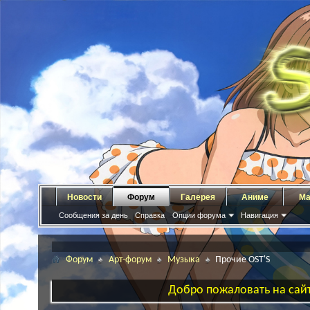
Новости
Форум
Галерея
Аниме
Ма
Сообщения за день
Справка
Опции форума
Навигация
Форум
Арт-форум
Музыка
Прочие OST'S
Добро пожаловать на сайт