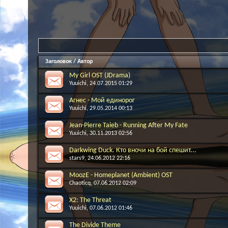
Заголовок
/
Автор
My Girl OST (JDrama)
Yuuichi
, 24.07.2015 01:29
Агнес - Мой единорог
Yuuichi
, 29.05.2014 00:13
Jean-Pierre Taieb - Running After My Fate
Yuuichi
, 30.11.2013 02:56
Darkwing Duck. Кто вночи на бой спешит...
stars9
, 24.06.2012 22:16
MoozE - Homeplanet (Ambient) OST
Chaoticq
, 07.06.2012 02:09
X2: The Threat
Yuuichi
, 07.06.2012 01:46
The Divide Theme