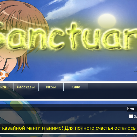
нга
Рассказы
Игры
Кино
За
 кавайной манги и аниме! Для полного счастья осталос