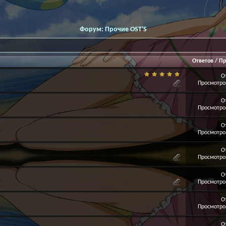
Форум:
Прочие OST'S
Ответов
/
Пр
О
Просмотров
О
Просмотров
О
Просмотров
О
Просмотров
О
Просмотров
О
Просмотров
О