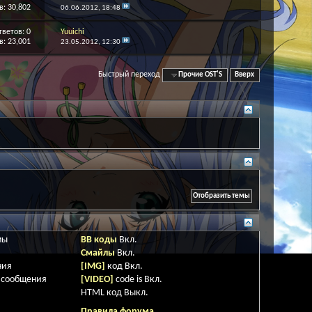
: 30,802
06.06.2012,
18:48
тветов:
0
Yuuichi
: 23,001
23.05.2012,
12:30
Быстрый переход
Прочие OST'S
Вверх
мы
BB коды
Вкл.
Смайлы
Вкл.
ния
[IMG]
код
Вкл.
 сообщения
[VIDEO]
code is
Вкл.
HTML код
Выкл.
Правила форума