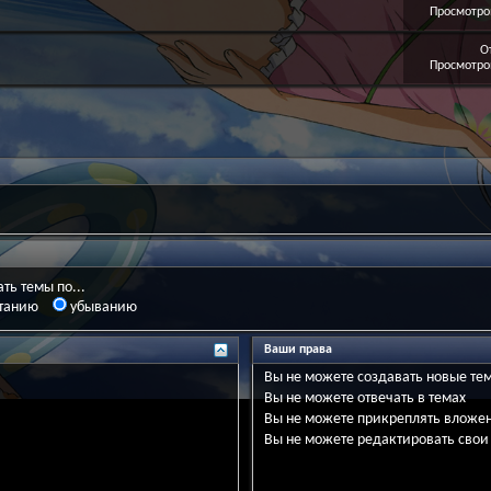
Просмотров
О
Просмотров
ть темы по...
танию
убыванию
Ваши права
Вы
не можете
создавать новые те
Вы
не можете
отвечать в темах
Вы
не можете
прикреплять вложе
Вы
не можете
редактировать свои