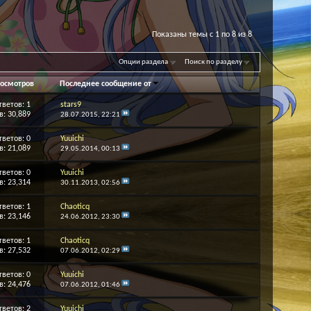
Показаны темы с 1 по 8 из 8
Опции раздела
Поиск по разделу
осмотров
Последнее сообщение от
тветов:
1
stars9
: 30,889
28.07.2015,
22:21
тветов:
0
Yuuichi
: 21,089
29.05.2014,
00:13
тветов:
0
Yuuichi
: 23,314
30.11.2013,
02:56
тветов:
1
Chaoticq
: 23,146
24.06.2012,
23:30
тветов:
1
Chaoticq
: 27,532
07.06.2012,
02:29
тветов:
0
Yuuichi
: 24,476
07.06.2012,
01:46
тветов:
2
Yuuichi