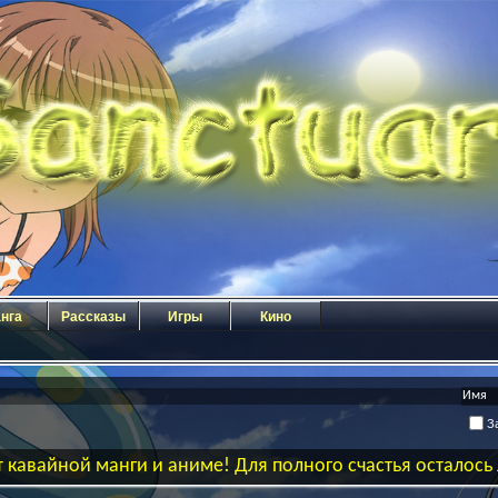
нга
Рассказы
Игры
Кино
За
 кавайной манги и аниме! Для полного счастья осталос