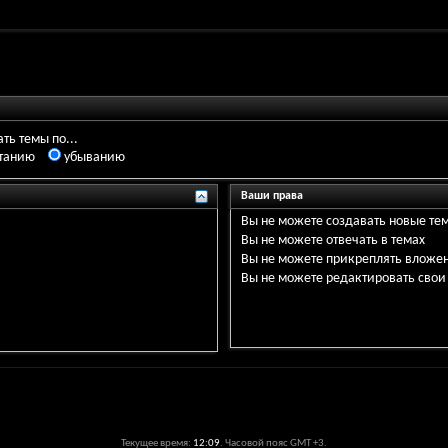
ть темы по...
танию
убыванию
Ваши права
Вы
не можете
создавать новые те
Вы
не можете
отвечать в темах
Вы
не можете
прикреплять вложе
Вы
не можете
редактировать свои
Текущее время:
12:09
. Часовой пояс GMT +3.