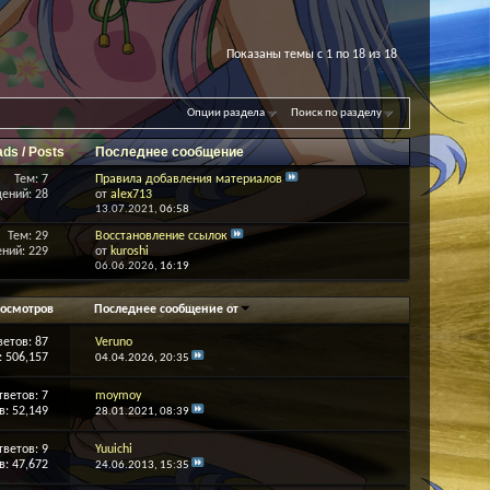
Показаны темы с 1 по 18 из 18
Опции раздела
Поиск по разделу
ads / Posts
Последнее сообщение
Тем: 7
Правила добавления материалов
ений: 28
от
alex713
13.07.2021,
06:58
Тем: 29
Восстановление ссылок
ний: 229
от
kuroshi
06.06.2026,
16:19
осмотров
Последнее сообщение от
ветов:
87
Veruno
 506,157
04.04.2026,
20:35
тветов:
7
moymoy
: 52,149
28.01.2021,
08:39
тветов:
9
Yuuichi
: 47,672
24.06.2013,
15:35