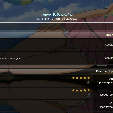
Форум:
Работа сайта
Замечания, отчёты об ошибках
Thre
Сообщ
Сообще
давайте тему здесь.
Ответов
/
Пр
От
Просмотров:
О
Просмотров
О
Просмотров