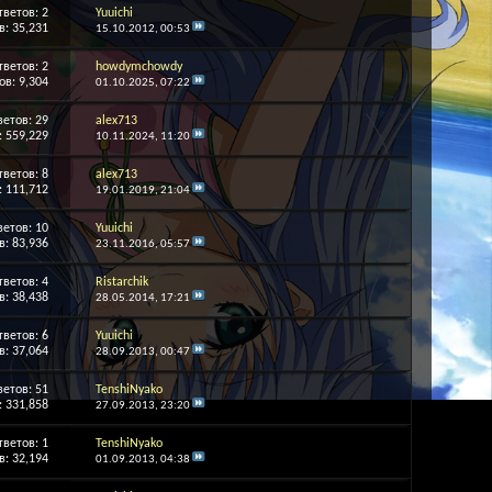
тветов:
2
Yuuichi
: 35,231
15.10.2012,
00:53
тветов:
2
howdymchowdy
в: 9,304
01.10.2025,
07:22
ветов:
29
alex713
 559,229
10.11.2024,
11:20
тветов:
8
alex713
 111,712
19.01.2019,
21:04
ветов:
10
Yuuichi
: 83,936
23.11.2016,
05:57
тветов:
4
Ristarchik
: 38,438
28.05.2014,
17:21
тветов:
6
Yuuichi
: 37,064
28.09.2013,
00:47
ветов:
51
TenshiNyako
 331,858
27.09.2013,
23:20
тветов:
1
TenshiNyako
: 32,194
01.09.2013,
04:38