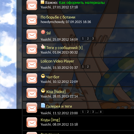
Важно:
Как оформить материалы
Yuuichi
, 27.01.2012 17:18
По борьбе с ботами
howdymchowdy
, 07.09.2025 16:36
Ssl
1
2
3
Yuuichi
, 25.09.2012 14:59
Теги у сообщений [t]
Yuuichi
, 01.04.2013 00:32
Lolicon Video Player
1
2
Yuuichi
, 15.10.2012 01:37
Чат-бот
Yuuichi
, 10.12.2012 22:09
Код [hidez]
Yuuichi
, 28.05.2013 22:14
Галерея и теги
1
2
3
...
6
Yuuichi
, 11.12.2012 23:00
Коды [img]
Yuuichi
, 08.09.2012 15:18