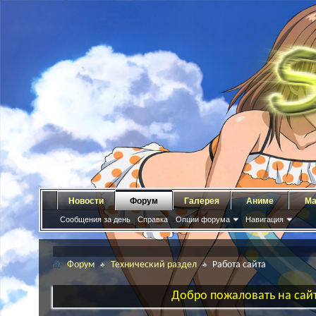
Новости
Форум
Галерея
Аниме
Ма
Сообщения за день
Справка
Опции форума
Навигация
Форум
Технический раздел
Работа сайта
Добро пожаловать на сайт