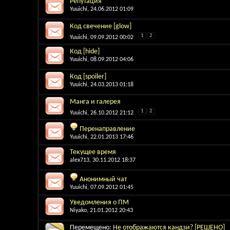
Репутация
Yuuichi
, 24.06.2012 01:09
Код свечение [glow]
1
2
Yuuichi
, 09.09.2012 00:02
Код [hide]
Yuuichi
, 08.09.2012 04:06
Код [spoiler]
Yuuichi
, 24.03.2013 01:18
Манга и галерея
1
2
Yuuichi
, 26.10.2012 21:12
Перенаправление
Yuuichi
, 22.01.2013 17:46
Текущее время
alex713
, 30.11.2012 18:37
Анонимный чат
Yuuichi
, 07.09.2012 01:45
Уведомления о ПМ
Niyako
, 21.01.2012 20:43
Перемещено:
Не отображаются кандзи? [РЕШЕНО]