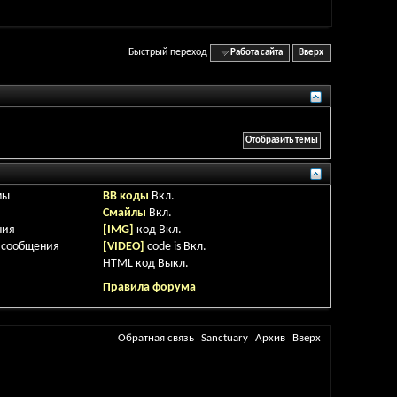
Быстрый переход
Работа сайта
Вверх
мы
BB коды
Вкл.
Смайлы
Вкл.
ния
[IMG]
код
Вкл.
 сообщения
[VIDEO]
code is
Вкл.
HTML код
Выкл.
Правила форума
Обратная связь
Sanctuary
Архив
Вверх